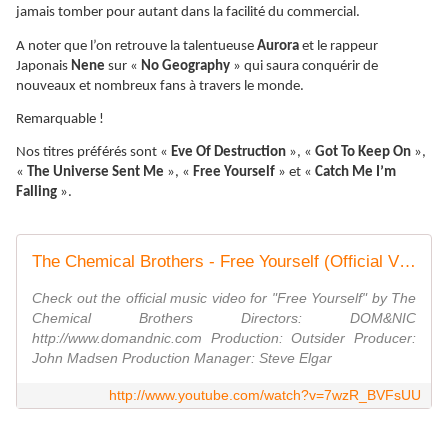
jamais tomber pour autant dans la facilité du commercial.
A noter que l’on retrouve la talentueuse
Aurora
et le rappeur
Japonais
Nene
sur «
No Geography
» qui saura conquérir de
nouveaux et nombreux fans à travers le monde.
Remarquable !
Nos titres préférés sont «
Eve Of Destruction
», «
Got To Keep On
»,
«
The Universe Sent Me
», «
Free Yourself
» et «
Catch Me I’m
Falling
».
The Chemical Brothers - Free Yourself (Official Video)
Check out the official music video for "Free Yourself" by The
Chemical Brothers Directors: DOM&NIC
http://www.domandnic.com Production: Outsider Producer:
John Madsen Production Manager: Steve Elgar
http://www.youtube.com/watch?v=7wzR_BVFsUU