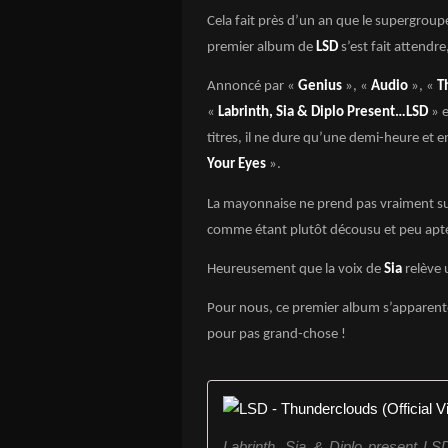
Cela fait près d’un an que le supergrou
premier album de
LSD
s’est fait attendre,
Annoncé par «
Genius
», «
Audio
», «
T
«
Labrinth, Sia & Diplo Present…LSD
» 
titres, il ne dure qu’une demi-heure et e
Your Eyes
».
La mayonnaise ne prend pas vraiment s
comme étant plutôt décousu et peu apte
Heureusement que la voix de
Sia
relève 
Pour nous, ce premier album s’apparente
pour pas grand-chose !
Labrinth, Sia & Diplo present LS