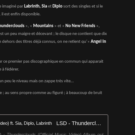
pe imaginé par
Labrinth, Sia
et
Diplo
sort des singles et si le
 il est enfin disponible.
hunderclouds
», «
Mountains
» et «
No New Friends
»,
est un peu maigre et décevant ; le disque ne contient que dix
n dehors des titres déjà connus, on ne retient qu’«
Angel In
ur ce premier pas discographique en commun qui apparait
 à fédérer.
un peu le niveau mais on zappe très vite…
 ; au sens propre comme au figuré ; à beaucoup de bruit
LSD - Thunderclouds (Official Video) ft. Sia, Diplo, Labrinth
D - Thunderclouds (Official Music Video) Album out