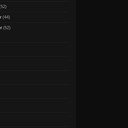
(52)
r
(44)
er
(52)