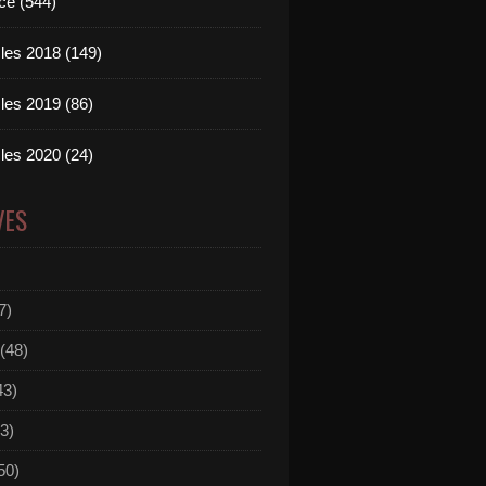
ce (544)
les 2018 (149)
les 2019 (86)
les 2020 (24)
VES
7)
(48)
43)
3)
50)