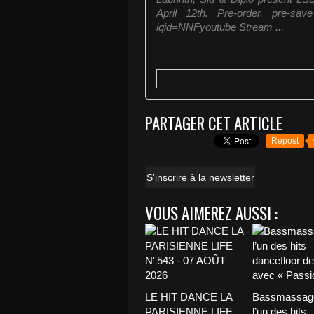
April 12th. Pre-order, pre-sav
iqid=NNFyoutube Stream ...
PARTAGER CET ARTICLE
Repost
S'inscrire à la newsletter
VOUS AIMEREZ AUSSI :
LE HIT DANCE LA
Bassmassage
PARISIENNE LIFE
l’un des hits