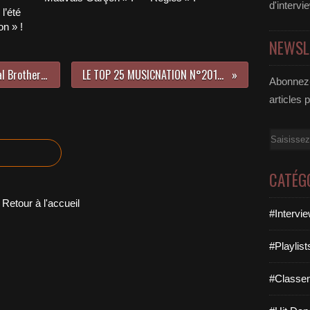
d'intervi
l’été
n » !
NEWSL
« No Geography » de The Chemical Brothers, c’est de la bombe !
LE TOP 25 MUSICNATION N°201 - 14 AVRIL 2019
Abonnez-
articles 
Email
CATÉG
Retour à l'accueil
#Intervi
#Playlis
#Classe