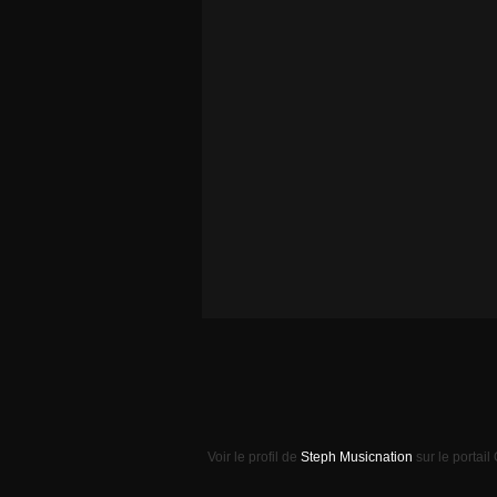
Voir le profil de
Steph Musicnation
sur le portail