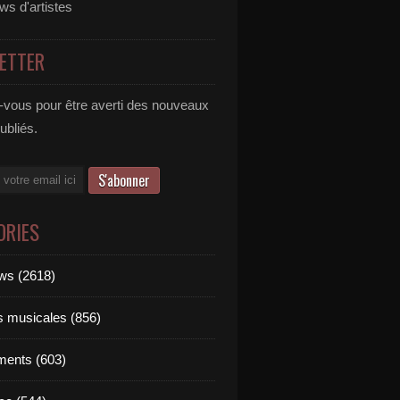
ews d'artistes
ETTER
vous pour être averti des nouveaux
publiés.
ORIES
ews (2618)
ts musicales (856)
ments (603)