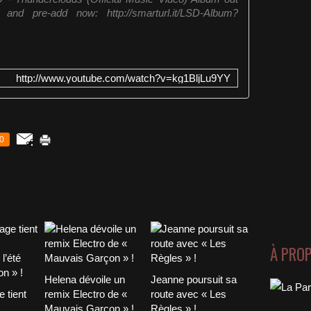
e and pre-add now: http://smarturl.it/LSD-Album?
http://www.youtube.com/watch?v=kg1BljLu9YY
0
À PRO
Helena dévoile un
Jeanne poursuit sa
 tient
remix Electro de «
route avec « Les
Mauvais Garçon » !
Règles » !