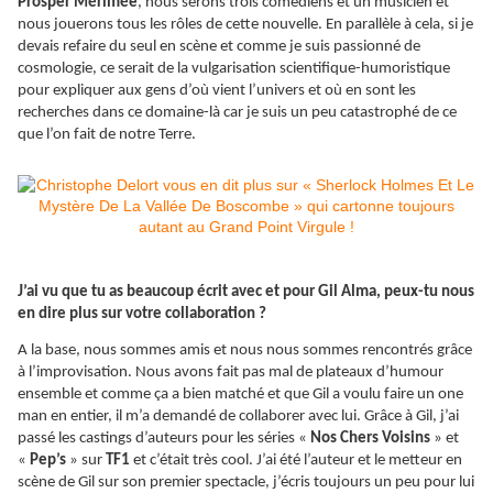
Prosper Mérimée
, nous serons trois comédiens et un musicien et
nous jouerons tous les rôles de cette nouvelle. En parallèle à cela, si je
devais refaire du seul en scène et comme je suis passionné de
cosmologie, ce serait de la vulgarisation scientifique-humoristique
pour expliquer aux gens d’où vient l’univers et où en sont les
recherches dans ce domaine-là car je suis un peu catastrophé de ce
que l’on fait de notre Terre.
J’ai vu que tu as beaucoup écrit avec et pour Gil Alma, peux-tu nous
en dire plus sur votre collaboration ?
A la base, nous sommes amis et nous nous sommes rencontrés grâce
à l’improvisation. Nous avons fait pas mal de plateaux d’humour
ensemble et comme ça a bien matché et que Gil a voulu faire un one
man en entier, il m’a demandé de collaborer avec lui. Grâce à Gil, j’ai
passé les castings d’auteurs pour les séries «
Nos Chers Voisins
» et
«
Pep’s
» sur
TF1
et c’était très cool. J’ai été l’auteur et le metteur en
scène de Gil sur son premier spectacle, j’écris toujours un peu pour lui