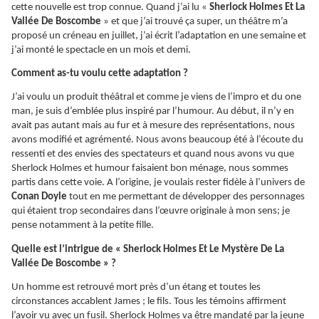
cette nouvelle est trop connue. Quand j’ai lu «
Sherlock Holmes Et La
Vallée De Boscombe
» et que j’ai trouvé ça super, un théâtre m’a
proposé un créneau en juillet, j’ai écrit l’adaptation en une semaine et
j’ai monté le spectacle en un mois et demi.
Comment as-tu voulu cette adaptation ?
J’ai voulu un produit théâtral et comme je viens de l’impro et du one
man, je suis d’emblée plus inspiré par l’humour. Au début, il n’y en
avait pas autant mais au fur et à mesure des représentations, nous
avons modifié et agrémenté. Nous avons beaucoup été à l’écoute du
ressenti et des envies des spectateurs et quand nous avons vu que
Sherlock Holmes et humour faisaient bon ménage, nous sommes
partis dans cette voie. A l’origine, je voulais rester fidèle à l’univers de
Conan Doyle
tout en me permettant de développer des personnages
qui étaient trop secondaires dans l’œuvre originale à mon sens; je
pense notamment à la petite fille.
Quelle est l’intrigue de « Sherlock Holmes Et Le Mystère De La
Vallée De Boscombe » ?
Un homme est retrouvé mort près d’un étang et toutes les
circonstances accablent James ; le fils. Tous les témoins affirment
l’avoir vu avec un fusil. Sherlock Holmes va être mandaté par la jeune