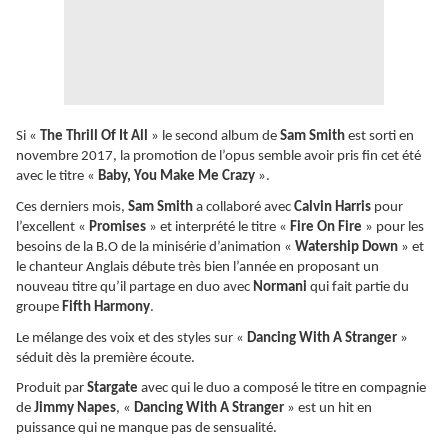
Si «
The Thrill Of It All
» le second album de
Sam Smith
est sorti en
novembre 2017, la promotion de l’opus semble avoir pris fin cet été
avec le titre «
Baby, You Make Me Crazy
».
Ces derniers mois,
Sam Smith
a collaboré avec
Calvin Harris
pour
l’excellent «
Promises
» et interprété le titre «
Fire On Fire
» pour les
besoins de la B.O de la minisérie d’animation «
Watership Down
» et
le chanteur Anglais débute très bien l’année en proposant un
nouveau titre qu’il partage en duo avec
Normani
qui fait partie du
groupe
Fifth Harmony
.
Le mélange des voix et des styles sur «
Dancing With A Stranger
»
séduit dès la première écoute.
Produit par
Stargate
avec qui le duo a composé le titre en compagnie
de
Jimmy Napes
, «
Dancing With A Stranger
» est un hit en
puissance qui ne manque pas de sensualité.