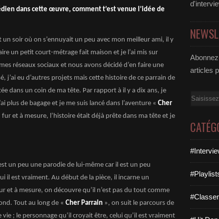
d'intervi
édien dans cette œuvre, comment t’est venue l’idée de
NEWSL
t un soir où on s’ennuyait un peu avec mon meilleur ami, il y
aire un petit court-métrage fait maison et je l’ai mis sur
Abonnez-
r mes réseaux sociaux et nous avons décidé d’en faire une
articles 
é, j’ai eu d’autres projets mais cette histoire de ce parrain de
 dans un coin de ma tête. Par rapport à il y a dix ans, je
Email
’ai plus de bagage et je me suis lancé dans l’aventure «
Cher
fur et à mesure, l’histoire était déjà prête dans ma tête et je
CATÉG
#Intervi
 est un peu une parodie de lui-même car il est un peu
#Playlis
i il est vraiment. Au début de la pièce, il incarne un
fur et à mesure, on découvre qu’il n’est pas du tout comme
#Classe
 fond. Tout au long de «
Cher Parrain
», on suit le parcours de
vie ; le personnage qu’il croyait être, celui qu’il est vraiment