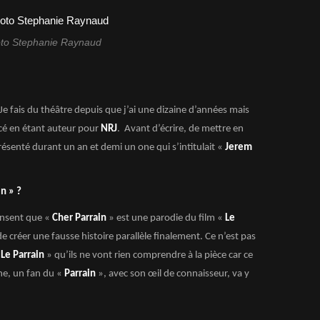
to Stephanie Raynaud
 Je fais du théâtre depuis que j’ai une dizaine d’années mais
ncé en étant auteur pour
NRJ
. Avant d’écrire, de mettre en
présenté durant un an et demi un one qui s’intitulait «
Jerem
n » ?
pensent que «
Cher Parrain
» est une parodie du film «
Le
de créer une fausse histoire parallèle finalement. Ce n’est pas
«
Le Parrain
» qu’ils ne vont rien comprendre à la pièce car ce
he, un fan du «
Parrain
», avec son œil de connaisseur, va y