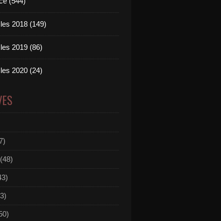
ce (544)
les 2018 (149)
les 2019 (86)
les 2020 (24)
VES
7)
(48)
43)
3)
50)