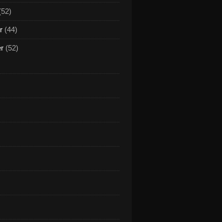
(52)
r
(44)
er
(52)