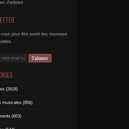
ews d'artistes
ETTER
vous pour être averti des nouveaux
publiés.
ORIES
ews (2618)
ts musicales (856)
ments (603)