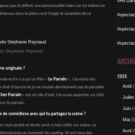
#Hit Dan
e peux pas te définir une personnalité claire car lui-même ne
ériences dans la pièce vont forger le caractère de ce
#spectac
#spectac
#spectac
to Stephanie Raynaud
ARCHI
re originale ?
2026
onde et il n’y a qu’un film «
Le Parrain
». J’ai voulu me
Août
(
un chef d’œuvre et je ne voulais absolument pas le parodier.
Cher Parrain
» est un clin d’œil. J’ai voulu apporter un côté
Juillet
ur le parrain.
Juin
(
 de comédiens avec qui tu partages la scène ?
Mai
(5
en mon projet et de les avoir à mes côtés sur scène. La
Avril
(
éterminante au moment du casting. Ils ont tous des