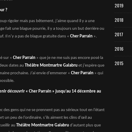
2019
ur ?
2018
oup rigoler mais pas bêtement, j’aime quand il y a une
 fait une blague pourrie, il y a toujours un but derrière ou
2017
f. Il n’y a pas de blague gratuite dans «
Cher Parrain
».
2016
sé sur «
Cher Parrain
» que je ne me suis pas encore posé la
2015
 deux dates au
Théâtre Montmartre Galabru
et j’espère que
emaine prochaine. J’ai envie d’emmener «
Cher Parrain
» qui
possible.
enir découvrir « Cher Parrain » jusqu’au 14 décembre au
ec des gens qui ne se prennent pas au sérieux tout en l’étant
rt un peu de l’ordinaire, s’ils aiment les clins d’œil au
ueillir au
Théâtre Montmartre Galabru
d’autant plus que