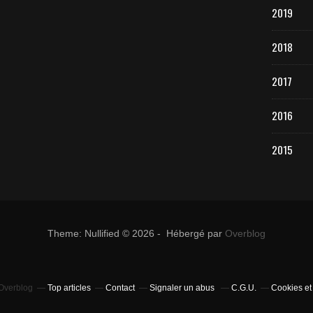
2019
2018
2017
2016
2015
Theme: Nullified © 2026 - Hébergé par
Overblog
 Overblog
Top articles
Contact
Signaler un abus
C.G.U.
Cookies et