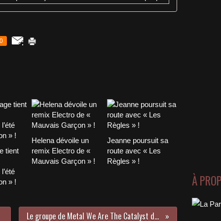
0
Helena dévoile un
Jeanne poursuit sa
 tient
remix Electro de «
route avec « Les
Mauvais Garçon » !
Règles » !
l’été
À PRO
n » !
Le groupe de Metal We Are The Catalyst dévoile un nouveau titre !