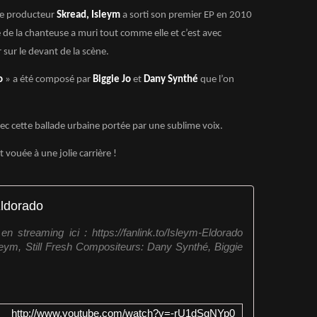
le producteur
Skread, Isleym
a sorti son premier EP en 2010
de la chanteuse a muri tout comme elle et c’est avec
r sur le devant de la scène.
o
» a été composé par
Biggie Jo
et
Dany Synthé
que l’on
avec cette ballade urbaine portée par une sublime voix.
t vouée à une jolie carrière !
Eldorado
en streaming ici : https://fanlink.to/Isleym-Eldorado
eym, Still Fresh Compositeurs: Dany Synthé, Biggie
http://www.youtube.com/watch?v=-rU1dSqNYp0