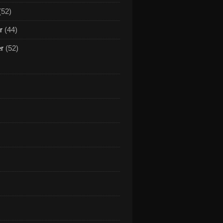
(52)
r
(44)
er
(52)