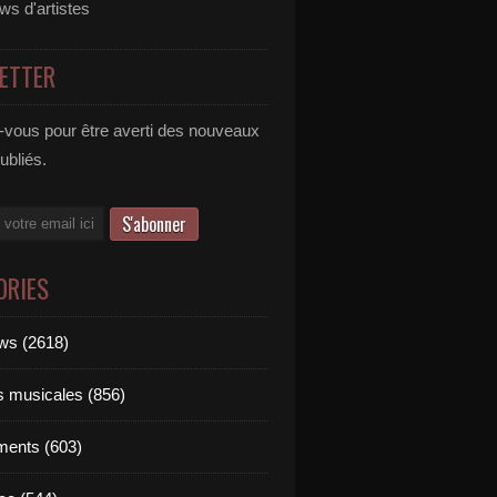
ews d'artistes
ETTER
vous pour être averti des nouveaux
publiés.
ORIES
ews (2618)
ts musicales (856)
ments (603)