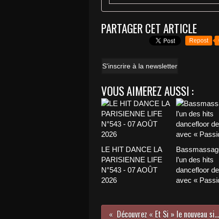
PARTAGER CET ARTICLE
Repost
S'inscrire à la newsletter
VOUS AIMEREZ AUSSI :
LE HIT DANCE LA
Bassmassage
PARISIENNE LIFE
l’un des hits
N°543 - 07 AOÛT
dancefloor de 
2026
avec « Passio
Découvrez « Et Si » le nouveau single de Sinsémilia !