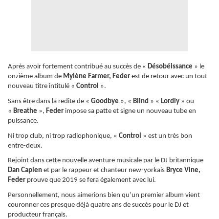
Après avoir fortement contribué au succès de «
Désobéissance
» le
onzième album de
Mylène Farmer, Feder
est de retour avec un tout
nouveau titre intitulé «
Control
».
Sans être dans la redite de «
Goodbye
», «
Blind
» «
Lordly
» ou
«
Breathe
»,
Feder
impose sa patte et signe un nouveau tube en
puissance.
Ni trop club, ni trop radiophonique, «
Control
» est un très bon
entre-deux.
Rejoint dans cette nouvelle aventure musicale par le DJ britannique
Dan Caplen
et par le rappeur et chanteur new-yorkais
Bryce Vine,
Feder
prouve que 2019 se fera également avec lui.
Personnellement, nous aimerions bien qu’un premier album vient
couronner ces presque déjà quatre ans de succès pour le DJ et
producteur français.