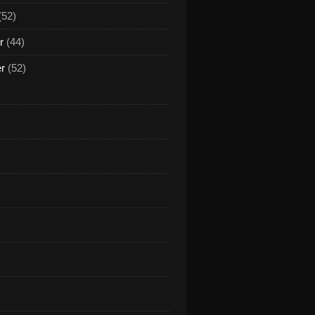
(52)
r
(44)
er
(52)