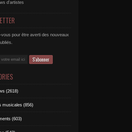
ews d'artistes
ETTER
vous pour être averti des nouveaux
publiés.
ORIES
ews (2618)
ts musicales (856)
ments (603)