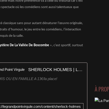
ne mais notre préférence va à celle du tribunal car c’est
 spectacle où les comédiens sont aussi talentueux que
ôté classique sans pour autant dénaturer l’œuvre originale,
s traits d’humour, le jeu entre les comédiens, l’interaction
nquis de la salle.
ystère De La Vallée De Boscombe
», c’est sportif, surtout
SHERLOCK HOLMES | Le Grand Point Virgule
 OU EN FAMILLE A 13€/la place!
À PRO
p://legrandpointvirgule.com/content/sherlock-holmes