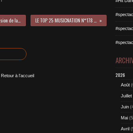
#Hit Dan
#spectac
Rencontre avec Miegeville à l’occasion de la sortie de son premier EP !
LE TOP 25 MUSICNATION N°178 - 04 Novembre 2018
#spectac
#spectac
ARCHI
2026
Retour à l'accueil
Août
(
Juillet
Juin
(
Mai
(5
Avril
(