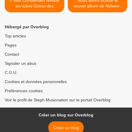
< Alex Christensen revisite
Nous avons écouté le
les tubes Dance des
nouvel album de Nolwenn
années 90 avec le Berlin
Leroy ! >
Orchestra !
Hébergé par Overblog
Top articles
Pages
Contact
Signaler un abus
C.G.U.
Cookies et données personnelles
Préférences cookies
Voir le profil de Steph Musicnation sur le portail Overblog
Créer un blog sur Overblog
Créer un blog