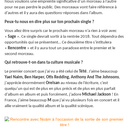
Nous voulions une empreinte significative d’un morceau à l’autre
pour ne pas perdre le public. Des morceaux vont faire référence à
d’autres et il y aura des questions-réponses dans l’album.
Peux-tu nous en dire plus sur ton prochain single ?
Vous allez être surpris car le prochain morceau n’a rien à voir avec
«
Sage
». Ce single devrait sortir à la rentrée 2018. Tout dépendra des
opportunités qui se présentent… Ce deuxième titre s’intitulera
«
Rencontre
» et il y aura tout un paradoxe entre le premier et le
second morceau.
Qui retrouve-t-on dans ta culture musicale ?
Le premier concert que j’ai vu a été celui de
Tété
. J’aime beaucoup
Yael Naim, Ben Harper, Otis Redding, Anthony And The Johnsons
,
j’apprécie énormément
Orelsan
au niveau de l’écriture, c’est
quelqu’un qui est de plus en plus précis et de plus en plus parfait
d’album en album et puis forcément, j’adore
Michael Jackson
! En
France, j’aime beaucoup
M
que j’ai vu plusieurs fois en concert et il
allie vraiment la qualité album et la qualité scénique.