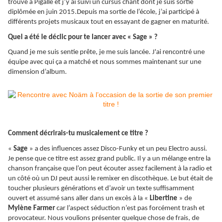
trouve à Pigalle et j’y ai suivi un cursus chant dont je suis sortie
diplômée en juin 2015.Depuis ma sortie de l’école, j’ai participé à
différents projets musicaux tout en essayant de gagner en maturité.
Quel a été le déclic pour te lancer avec « Sage » ?
Quand je me suis sentie prête, je me suis lancée. J'ai rencontré une
équipe avec qui ça a matché et nous sommes maintenant sur une
dimension d’album.
Comment décrirais-tu musicalement ce titre ?
«
Sage
» a des influences assez Disco-Funky et un peu Electro aussi.
Je pense que ce titre est assez grand public. Il y a un mélange entre la
chanson française que l’on peut écouter assez facilement à la radio et
un côté où un DJ peut aussi le remixer en discothèque. Le but était de
toucher plusieurs générations et d’avoir un texte suffisamment
ouvert et assumé sans aller dans un excès à la «
Libertine
» de
Mylène Farmer
car l’aspect séduction n’est pas forcément trash et
provocateur. Nous voulions présenter quelque chose de frais, de