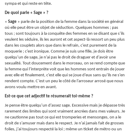
sympa et qui reste en tête.
De quoi parle « Sage » ?
«
Sage
» parle de la position de la femme dans la société en général
où elle peut être un objet de séduction. Quelques hommes ; pas
tous ; sont toujours à la conquête des femmes en se disant que s’ils
veulent les séduire, ils les auront et cet aspect-là ressort un peu plus
dans les couplets alors que dans le refrain, c’est purement de la
moquerie ; c’est ironique. Comme je suis une fille, je dois être
quelqu’un de sage, je n’ai pas le droit de draguer et d’avoir une
sexualité. Tout doucement dans le morceau, on se rend compte que
la femme qui l’interprète voit que les hommes sont entrain de jouer
avec elle et finalement, c’est elle qui se joue d’eux sans qu’ils ne s’en
rendent compte. C’est un peu le côté de l’arroseur arrosé que nous
avons voulu mettre en avant.
Est-ce que cet adjectif te résumerait toi-même ?
Je pense être quelqu’un d’assez sage. Excessive mais je dépasse très
rarement des limites qui sont vraiment ancrées dans mes valeurs. Je
ne cautionne pas tout ce qui est tromperies et mensonges, on a le
droit de s’amuser mais dans le respect. Je n’ai jamais fait de grosses
folies, j’ai toujours respecté la loi ; même un ticket de métro ou un