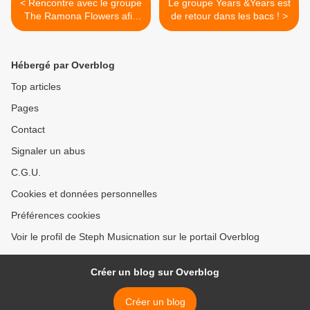
< Rencontre avec le groupe
Le groupe Years &Years est
The Ramona Flowers afin
de retour dans les bacs ! >
d’en apprendre plus sur «
Strangers » leur nouvel
album !
Hébergé par Overblog
Top articles
Pages
Contact
Signaler un abus
C.G.U.
Cookies et données personnelles
Préférences cookies
Voir le profil de Steph Musicnation sur le portail Overblog
Créer un blog sur Overblog
Créer un blog