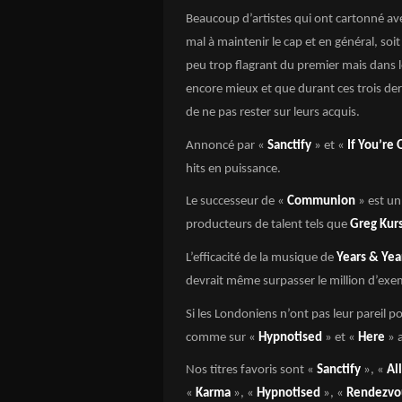
Beaucoup d’artistes qui ont cartonné av
mal à maintenir le cap et en général, so
peu trop flagrant du premier mais dans 
encore mieux et que durant ces trois de
de ne pas rester sur leurs acquis.
Annoncé par «
Sanctify
» et «
If You’re
hits en puissance.
Le successeur de «
Communion
» est un
producteurs de talent tels que
Greg Kur
L’efficacité de la musique de
Years & Yea
devrait même surpasser le million d’ex
Si les Londoniens n’ont pas leur pareil po
comme sur «
Hypnotised
» et «
Here
» 
Nos titres favoris sont «
Sanctify
», «
Al
«
Karma
», «
Hypnotised
», «
Rendezvo