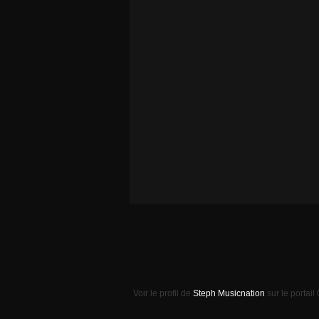
Voir le profil de
Steph Musicnation
sur le portail