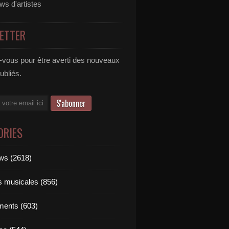
ews d'artistes
ETTER
vous pour être averti des nouveaux
publiés.
ORIES
ews (2618)
ts musicales (856)
ments (603)