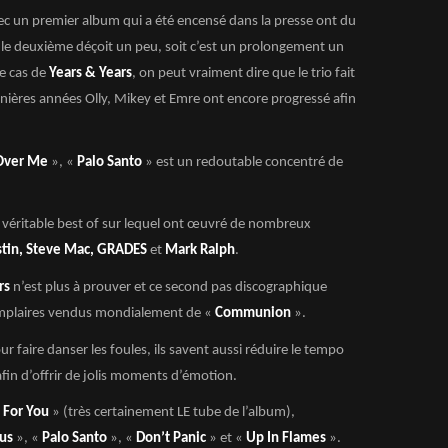
ec un premier album qui a été encensé dans la presse ont du
it le deuxième déçoit un peu, soit c’est un prolongement un
le cas de
Years & Years
, on peut vraiment dire que le trio fait
rnières années Olly, Mikey et Emre ont encore progressé afin
 Over Me
», «
Palo Santo
» est un redoutable concentré de
 véritable best of sur lequel ont œuvré de nombreux
stin, Steve Mac, GRADES
et
Mark Ralph
.
rs
n’est plus à prouver et ce second pas discographique
emplaires vendus mondialement de «
Communion
».
ur faire danser les foules, ils savent aussi réduire le tempo
afin d’offrir de jolis moments d’émotion.
l For You
» (très certainement LE tube de l’album),
us
», «
Palo Santo
», «
Don’t Panic
» et «
Up In Flames
».