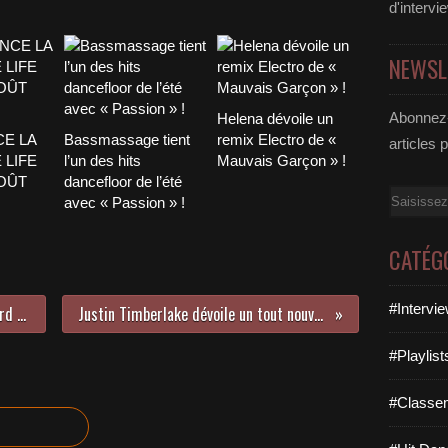
d'intervi
NEWSL
Abonnez-
Helena dévoile un
CE LA
Bassmassage tient
remix Electro de «
articles 
 LIFE
l’un des hits
Mauvais Garçon » !
AOÛT
dancefloor de l’été
Email
avec « Passion » !
CATÉG
#Intervi
Philippine et Théo revisitent Gérard Palaprat !
Justin Timberlake dévoile un tout nouveau titre !
#Playlis
#Classe