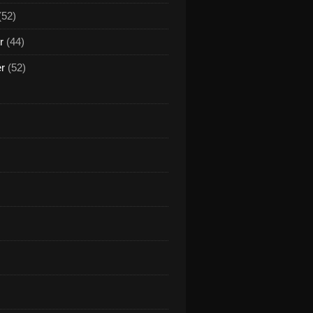
(52)
r
(44)
er
(52)