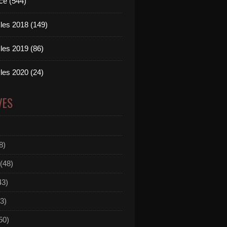
ce (544)
les 2018 (149)
les 2019 (86)
les 2020 (24)
VES
8)
(48)
43)
3)
50)