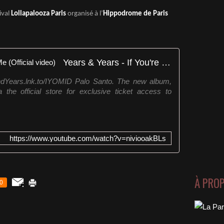
ival
Lollapalooza Paris
organisé à l’
Hippodrome de Paris
Years & Years - If You're Over Me (Official video)
ndYears.lnk.to/IYOMID Palo Santo. The new album,
 the official store for exclusive ticket access to
https://www.youtube.com/watch?v=niviooakBLs
À PRO
0