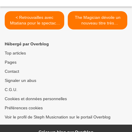
< Retrouvailles avec
The Magician dévoile un
Mtatiana pour le spectacle
nouveau titre très
« I Love Piaf » !
accrocheur ! >
Hébergé par Overblog
Top articles
Pages
Contact
Signaler un abus
C.G.U.
Cookies et données personnelles
Préférences cookies
Voir le profil de Steph Musicnation sur le portail Overblog
Créer un blog sur Overblog