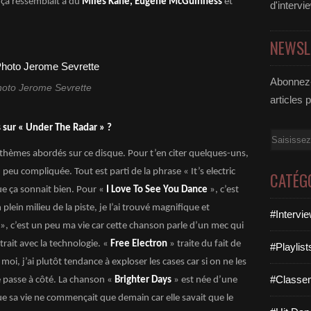
e ça ressemblait à du
Miles Kane, Eugene McGuinness
et
d'intervi
NEWSL
Abonnez-
oto Jerome Sevrette
articles 
 sur « Under The Radar » ?
Email
 thèmes abordés sur ce disque. Pour t’en citer quelques-uns,
 peu compliquée. Tout est parti de la phrase « It’s electric
CATÉG
e ça sonnait bien. Pour «
I Love To See You Dance
», c’est
lein milieu de la piste, je l’ai trouvé magnifique et
#Intervi
», c’est un peu ma vie car cette chanson parle d’un mec qui
trait avec la technologie. «
Free Electron
» traite du fait de
#Playlis
oi, j’ai plutôt tendance à exploser les cases car si on ne les
#Classe
se passe à côté. La chanson «
Brighter Days
» est née d’une
e sa vie ne commençait que demain car elle savait que le