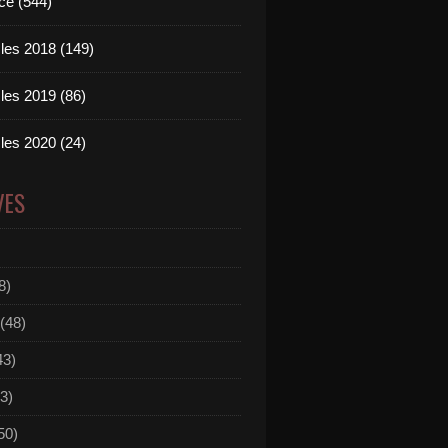
ce (544)
les 2018 (149)
les 2019 (86)
les 2020 (24)
VES
8)
(48)
43)
3)
50)