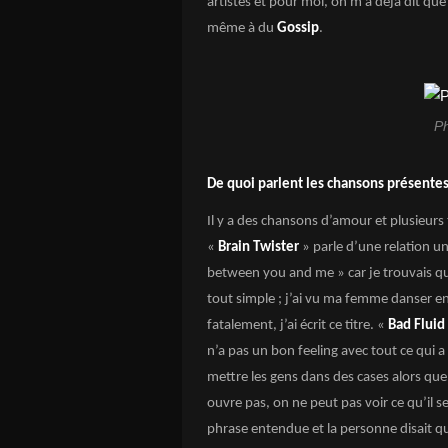
artistes et pour moi, on m’a déjà dit qu
même à du
Gossip
.
Ph
De quoi parlent les chansons présentes
Il y a des chansons d’amour et plusieurs
«
Brain Twister
» parle d’une relation un
between you and me » car je trouvais qu
tout simple ; j’ai vu ma femme danser en p
fatalement, j’ai écrit ce titre. «
Bad Fluid
n’a pas un bon feeling avec tout ce qui a 
mettre les gens dans des cases alors que m
ouvre pas, on ne peut pas voir ce qu’il 
phrase entendue et la personne disait qu