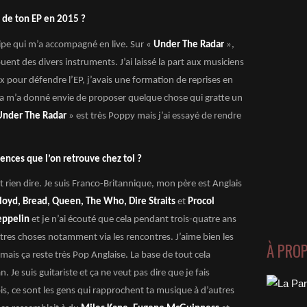
n de ton EP en 2015 ?
ipe qui m’a accompagné en live. Sur «
Under The Radar
»,
ouent des divers instruments. J’ai laissé la part aux musiciens
x pour défendre l’EP, j’avais une formation de reprises en
 ça m’a donné envie de proposer quelque chose qui gratte un
Under The Radar
» est très Poppy mais j’ai essayé de rendre
uences que l’on retrouve chez toi ?
et rien dire. Je suis Franco-Britannique, mon père est Anglais
loyd, Bread, Queen, The Who, Dire Straits
et
Procol
eppelin
et je n’ai écouté que cela pendant trois-quatre ans
tres choses notamment via les rencontres. J’aime bien les
À PRO
mais ça reste très Pop Anglaise. La base de tout cela
an. Je suis guitariste et ça ne veut pas dire que je fais
s, ce sont les gens qui rapprochent ta musique à d’autres