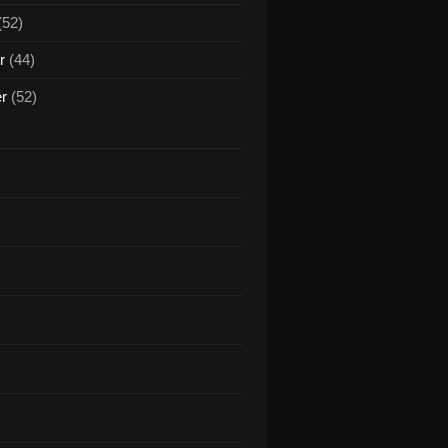
(52)
r
(44)
er
(52)