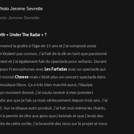
oto Jerome Sevrette
rtir « Under The Radar » ?
ommencé la gratte à l’âge de 15 ans et j'ai composé assez
étaient pas connus. J’ai fait de la zik en tant que passionné
t et j’ai également fait du spectacle pour enfants. Durant
des pays Francophones avec
Les Farfadas
avec un spectacle qui
’ai monté
Cheese
mais c’était plus un concert-spectacle dans
 musique Disco. Ça a très bien marché aussi, l’équipe
 à un moment donné, j’ai voulu revenir à mes premiers
dix ans que je fais ça mais sérieusement depuis trois ans. J’ai
5. Sur ce disque auto-produit, j’ai fait moi-même les chants,
 m’a permis de dire aux gens que j’existais et que j’avais des
e de cette sortie, j’ai branché des zicos sur le projet et nous