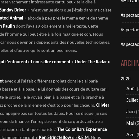
#Hit Dan
phrase vachement intéressante car tu peux te la dire à
Sunday Driver
» m’est venue alors que j’étais dans ma caisse
#spectac
cated Animal
» aborde à peu près le même genre de thème
n Paulin
dont j’avais globalement aimé le texte. Cette
#spectac
de l’homme qui peut être à la fois magique et con. Nous
car nous devenons dépendants des nouvelles technologies.
#spectac
elles et d’autres qui le sont un peu moins.
ARCHI
qui t’entourent et nous dire comment « Under The Radar »
2026
et
avec qui j’ai fait différents projets dont je t’ai parlé
Août
(
la basse et à la base, je lui donnais des cours de guitare car il
le projet, je le voyais bien à la basse et ça l’a branché à
Juillet
ssez proche de la mienne et c’est top pour les chœurs.
Olivier
Juin
(
accompagne pas sur toutes les dates. Pour ce disque, je suis
soin de financer l’enregistrement de ce qui devait être à
Mai
(5
i participé en tant que choriste à
The Color Bars Experience
Avril
(
 notamment rencontré
Ken Stringfellow
de
R.E.M
. Nous