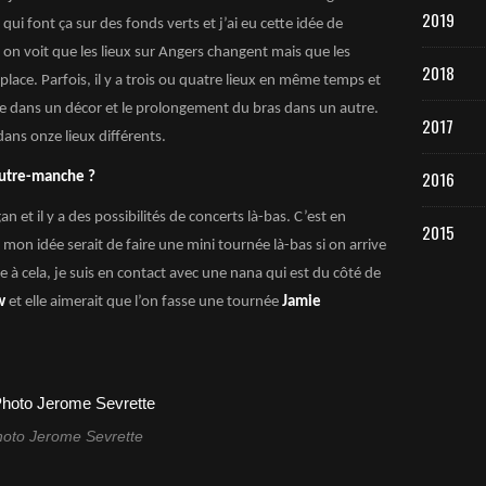
2019
qui font ça sur des fonds verts et j’ai eu cette idée de
p, on voit que les lieux sur Angers changent mais que les
2018
lace. Parfois, il y a trois ou quatre lieux en même temps et
e dans un décor et le prolongement du bras dans un autre.
2017
dans onze lieux différents.
2016
outre-manche ?
n et il y a des possibilités de concerts là-bas. C’est en
2015
mon idée serait de faire une mini tournée là-bas si on arrive
e à cela, je suis en contact avec une nana qui est du côté de
w
et elle aimerait que l’on fasse une tournée
Jamie
oto Jerome Sevrette