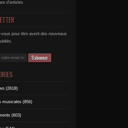
ews d'artistes
ETTER
vous pour être averti des nouveaux
publiés.
ORIES
ews (2618)
ts musicales (856)
ments (603)