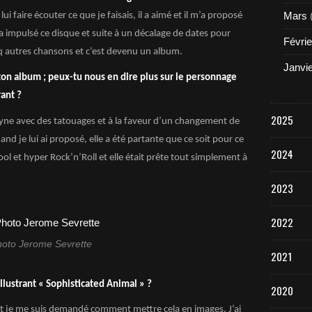
Mars
 faire écouter ce que je faisais, il a aimé et il m’a proposé
a impulsé ce disque et suite à un décalage de dates pour
Févrie
nq autres chansons et c’est devenu un album.
Janvi
ton album ; peux-tu nous en dire plus sur le personnage
rant ?
2025
yne avec des tatouages et à la faveur d’un changement de
and je lui ai proposé, elle a été partante que ce soit pour ce
2024
ol et hyper Rock’n’Roll et elle était prête tout simplement à
2023
2022
oto Jerome Sevrette
2021
illustrant « Sophisticated Animal » ?
2020
e et je me suis demandé comment mettre cela en images. J’ai