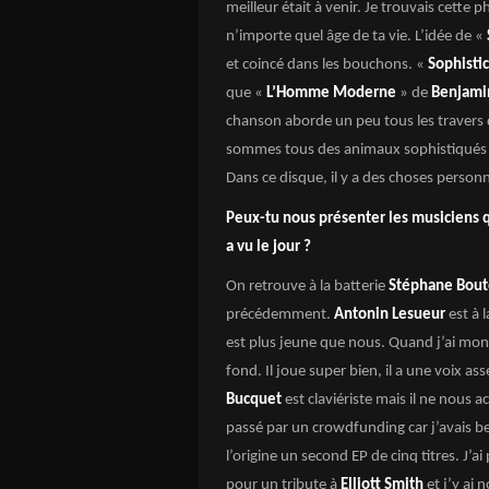
meilleur était à venir. Je trouvais cette 
n’importe quel âge de ta vie. L’idée de «
et coincé dans les bouchons. «
Sophisti
que «
L’Homme Moderne
» de
Benjami
chanson aborde un peu tous les travers 
sommes tous des animaux sophistiqués 
Dans ce disque, il y a des choses personn
Peux-tu nous présenter les musiciens 
a vu le jour ?
On retrouve à la batterie
Stéphane Bout
précédemment.
Antonin Lesueur
est à 
est plus jeune que nous. Quand j’ai monté 
fond. Il joue super bien, il a une voix a
Bucquet
est claviériste mais il ne nous 
passé par un crowdfunding car j’avais be
l’origine un second EP de cinq titres. J’a
pour un tribute à
Elliott Smith
et j’y ai