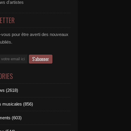
ews d'artistes
ETTER
vous pour être averti des nouveaux
publiés.
ORIES
ews (2618)
ts musicales (856)
ments (603)