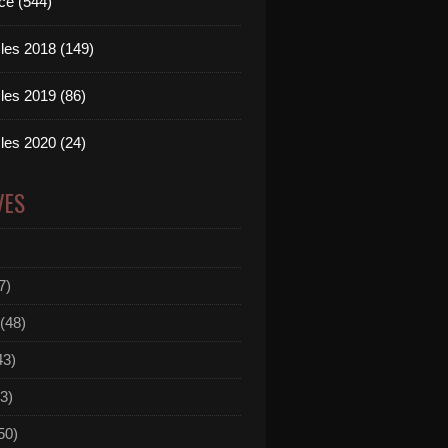
ce (544)
les 2018 (149)
les 2019 (86)
les 2020 (24)
VES
7)
(48)
43)
3)
50)