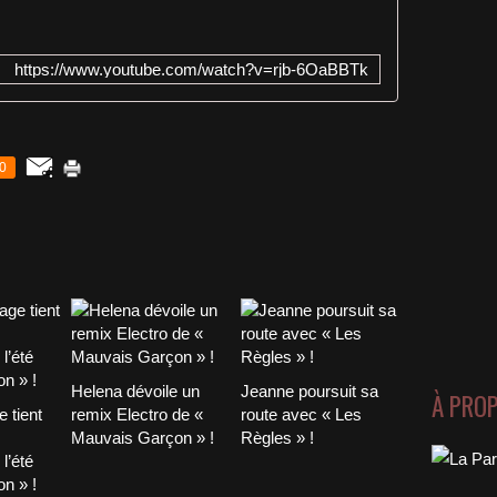
https://www.youtube.com/watch?v=rjb-6OaBBTk
0
Helena dévoile un
Jeanne poursuit sa
À PRO
 tient
remix Electro de «
route avec « Les
Mauvais Garçon » !
Règles » !
l’été
n » !