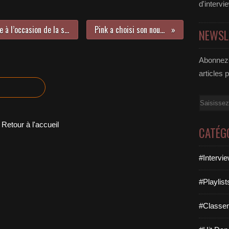
d'intervi
Rencontre avec Gaspard Dasonville à l’occasion de la sortie de son premier EP !
Pink a choisi son nouveau single !
NEWSL
Abonnez-
articles 
Email
Retour à l'accueil
CATÉG
#Intervi
#Playlis
#Classe