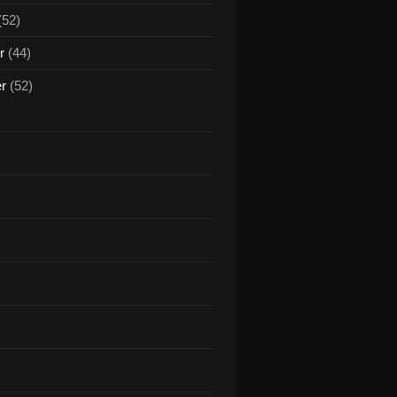
(52)
r
(44)
er
(52)