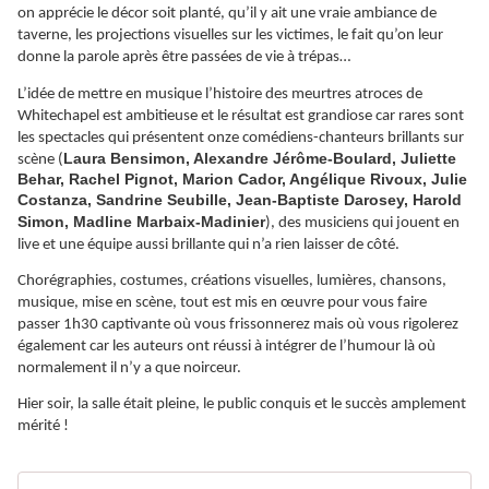
on apprécie le décor soit planté, qu’il y ait une vraie ambiance de
taverne, les projections visuelles sur les victimes, le fait qu’on leur
donne la parole après être passées de vie à trépas…
L’idée de mettre en musique l’histoire des meurtres atroces de
Whitechapel est ambitieuse et le résultat est grandiose car rares sont
les spectacles qui présentent onze comédiens-chanteurs brillants sur
Laura Bensimon, Alexandre Jérôme-Boulard, Juliette
scène (
Behar, Rachel Pignot, Marion Cador, Angélique Rivoux, Julie
Costanza, Sandrine Seubille, Jean-Baptiste Darosey, Harold
Simon, Madline Marbaix-Madinier
), des musiciens qui jouent en
live et une équipe aussi brillante qui n’a rien laisser de côté.
Chorégraphies, costumes, créations visuelles, lumières, chansons,
musique, mise en scène, tout est mis en œuvre pour vous faire
passer 1h30 captivante où vous frissonnerez mais où vous rigolerez
également car les auteurs ont réussi à intégrer de l’humour là où
normalement il n’y a que noirceur.
Hier soir, la salle était pleine, le public conquis et le succès amplement
mérité !