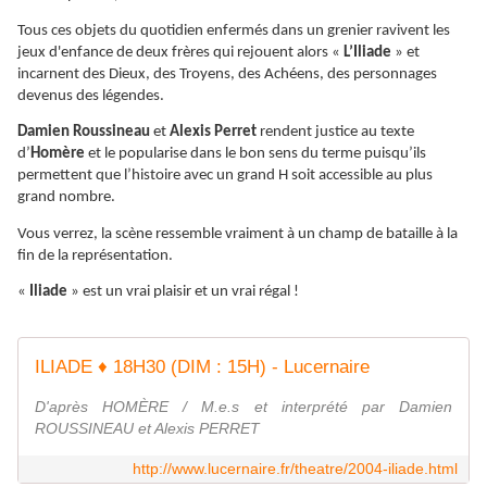
Tous ces objets du quotidien enfermés dans un grenier ravivent les
jeux d'enfance de deux frères qui rejouent alors «
L’Iliade
» et
incarnent des Dieux, des Troyens, des Achéens, des personnages
devenus des légendes.
Damien Roussineau
et
Alexis Perret
rendent justice au texte
d’
Homère
et le popularise dans le bon sens du terme puisqu’ils
permettent que l’histoire avec un grand H soit accessible au plus
grand nombre.
Vous verrez, la scène ressemble vraiment à un champ de bataille à la
fin de la représentation.
«
Iliade
» est un vrai plaisir et un vrai régal !
ILIADE ♦ 18H30 (DIM : 15H) - Lucernaire
D'après HOMÈRE / M.e.s et interprété par Damien
ROUSSINEAU et Alexis PERRET
http://www.lucernaire.fr/theatre/2004-iliade.html