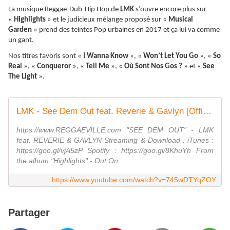
La musique Reggae-Dub-Hip Hop de
LMK
s’ouvre encore plus sur
«
Highlights
» et le judicieux mélange proposé sur «
Musical
Garden
» prend des teintes Pop urbaines en 2017 et ça lui va comme
un gant.
Nos titres favoris sont «
I Wanna Know
», «
Won’t Let You Go
», «
So
Real
», «
Conqueror
», «
Tell Me
», «
Où Sont Nos Gos ?
» et «
See
The Light
».
LMK - See Dem Out feat. Reverie & Gavlyn [Official Video 2017]
https://www.REGGAEVILLE.com "SEE DEM OUT" - LMK
feat. REVERIE & GAVLYN Streaming & Download : iTunes :
https://goo.gl/vjA5zP Spotify : https://goo.gl/8KhuYh From
the album "Highlights" - Out On ...
https://www.youtube.com/watch?v=745wDTYqZOY
Partager