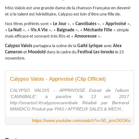
Miss Valois est une grande dame de la chanson Française en devenir
et si le talent est héréditaire, Calypso est loin d’être une fille de.
Nos titres préférés sont «
Le Jour
», «
Cannibales
», «
Apprivoisé
»,
«
La Nuit
», «
Vis A Vie
», «
Baignade
», «
Méchante Fille
» simple
mais efficace et sonnant très 80s et «
Amoureuse
».
Calypso Valois
partagera la scène de la
Gaité Lyrique
avec
Alex
Cameron
et
Moodoid
dans le cadre du
Festival Les Inrocks
le 25
novembre.
Calypso Valois - Apprivoisé (Clip Officiel)
CALYPSO VALOIS - APPRIVOISÉ Extrait de l'album
'CANNIBALE', à paraître le 13 oct. 2017
http://smarturl.it/calypsovcannibale Réalisé par Bertrand
MANDICO Produit par PIAS / AFFREUX SALES & MECH...
https://www.youtube.com/watch?v=S0_pncOGSKo