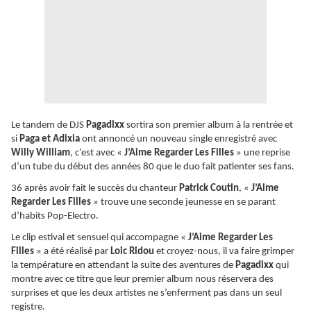
Le tandem de DJS
Pagadixx
sortira son premier album à la rentrée et
si
Paga et Adixia
ont annoncé un nouveau single enregistré avec
Willy William
, c’est avec «
J’Aime Regarder Les Filles
» une reprise
d’un tube du début des années 80 que le duo fait patienter ses fans.
36 après avoir fait le succès du chanteur
Patrick Coutin
, «
J’Aime
Regarder Les Filles
» trouve une seconde jeunesse en se parant
d’habits Pop-Electro.
Le clip estival et sensuel qui accompagne «
J’Aime Regarder Les
Filles
» a été réalisé par
Loic Ridou
et croyez-nous, il va faire grimper
la température en attendant la suite des aventures de
Pagadixx
qui
montre avec ce titre que leur premier album nous réservera des
surprises et que les deux artistes ne s’enferment pas dans un seul
registre.