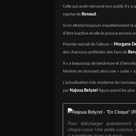
Celle qui avait retrouvé son public il y 
reprise de
Renaud
.
Si on attend toujours impatiemment la s
d’être inactive et elle le prouve encore u
Premier extrait de l’album «
Morgane De
des chansons préférées des fans de
Ren
Il y a beaucoup de tendresse et d’émotio
féminin en donnant ainsi une « suite » à
L’actualisation très moderne du morceau
par
Najoua Belyzel
figure parmi les plus
Pour télécharger gratuitement ce
cloque-cover Une petite surprise,
y a quelques jours car nous...