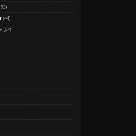
(52)
r
(44)
er
(52)