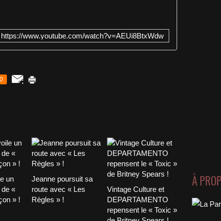
https://www.youtube.com/watch?v=AEUi8BtxWdw
0
À PRO
le un
Jeanne poursuit sa
 de «
route avec « Les
Vintage Culture et
on » !
Règles » !
DEPARTAMENTO
repensent le « Toxic »
de Britney Spears !