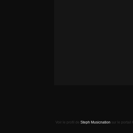
Voir le profil de
Steph Musicnation
sur le portail