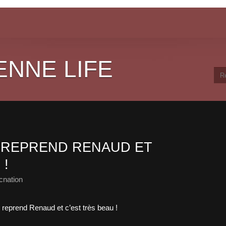
ENNE LIFE
 REPREND RENAUD ET
 !
cnation