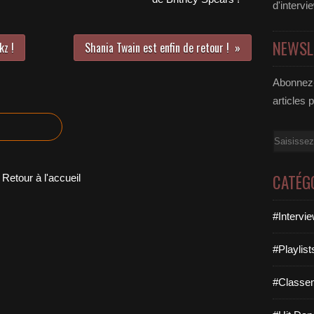
d'intervi
NEWSL
kz !
Shania Twain est enfin de retour !
Abonnez-
articles 
Email
CATÉG
Retour à l'accueil
#Intervi
#Playlis
#Classe