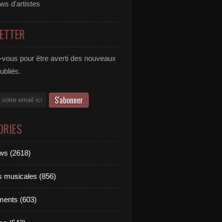
ews d'artistes
ETTER
vous pour être averti des nouveaux
publiés.
ORIES
ews (2618)
ts musicales (856)
ments (603)