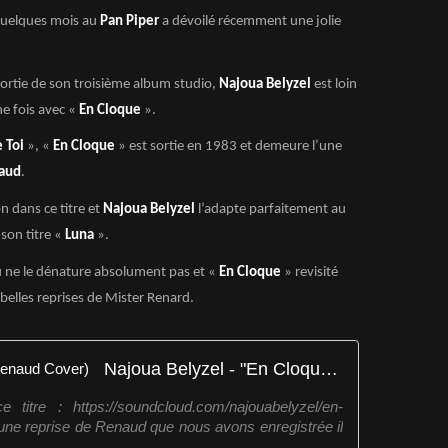
a quelques mois au
Pan Piper
a dévoilé récemment une jolie
ortie de son troisième album studio,
Najoua Belyzel
est loin
ne fois avec «
En Cloque
».
 Toi
», «
En Cloque
» est sortie en 1983 et demeure l’une
aud
.
n dans ce titre et
Najoua Belyzel
l’adapte parfaitement au
 son titre «
Luna
».
 ne le dénature absolument pas et «
En Cloque
» revisité
 belles reprises de Mister Renard.
Najoua Belyzel - "En Cloque" (Renaud Cover)
 titre : https://soundcloud.com/najouabelyzel/en-
 une reprise de Renaud que nous avons enregistrée il