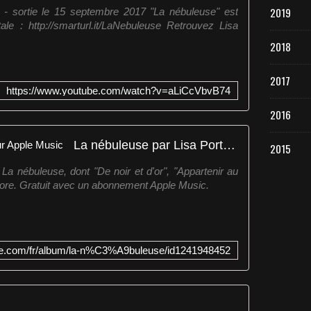
2019
" - sortie le 15 septembre 2017 "La nébuleuse" est
le : http://smarturl.it/LaNebuleuse Retrouvez Lisa
2018
2017
https://www.youtube.com/watch?v=aLiCcVbvB74
2016
La nébuleuse par Lisa Portelli sur Apple Music
2015
a nébuleuse, dont "De noir et d'or", "Appartenir au
ncore. Gratuit avec un abonnement Apple Music.
pple.com/fr/album/la-n%C3%A9buleuse/id1241948452