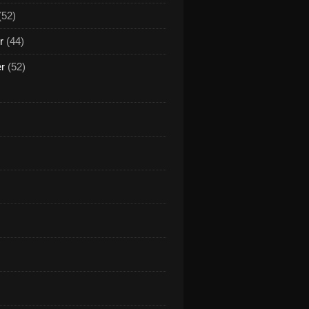
(52)
r
(44)
er
(52)