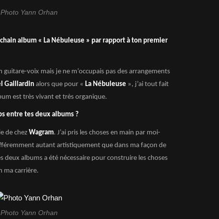
Photo Yann Orhan
hain album « La Nébuleuse » par rapport à ton premier
n guitare-voix mais je ne m’occupais pas des arrangements
l Gaillardin
alors que pour «
La Nébuleuse
», j’ai tout fait
um est très vivant et très organique.
ps entre tes deux albums ?
tie de chez
Wagram
. J’ai pris les choses en main par moi-
différemment autant artistiquement que dans ma façon de
es deux albums a été nécessaire pour construire les choses
n ma carrière.
Photo Yann Orhan