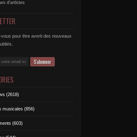
ews d'artistes
ETTER
vous pour être averti des nouveaux
publiés.
ORIES
ews (2618)
ts musicales (856)
ments (603)