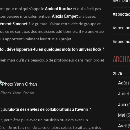
#Hit Dan
tant pour moi qui s’appelle
Andoni Iturrioz
et qui a écrit pas
#spectac
 accompagnée musicalement par
Alexis Campet
à la basse,
lément Simonet
à la guitare. J’aime cette idée de groupe et
#spectac
, ce ne sont pas des musiciens additionnels, il y a une vraie
Ils apportent vraiment leur truc au projet.
#spectac
toi, développerais-tu en quelques mots ton univers Rock ?
ARCHI
érien mais qu’il y a beaucoup de profondeur dans mon projet
2026
Août
(
Photo Yann Orhan
Juillet
Juin
(
 ; aurais-tu des envies de collaborations à l’avenir ?
Mai
(5
, peut-être plus avec un musicien ou alors avec un
Avril
(
ui. Je ne fais rien de calculer alors cela se ferait au gré des