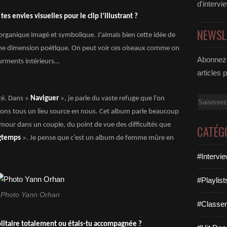
d'intervi
es envies visuelles pour le clip l’illustrant ?
NEWSL
 organique imagé et symbolique. J’aimais bien cette idée de
e dimension poétique. On peut voir ces oiseaux comme on
Abonnez-
ourments intérieurs…
articles 
ité. Dans «
Naviguer
», je parle du vaste refuge que l’on
Email
avons tous un lieu source en nous. Cet album parle beaucoup
amour dans un couple, du point de vue des difficultés que
CATÉG
gtemps
». Je pense que c’est un album de femme mûre en
#Intervi
#Playlis
Photo Yann Orhan
#Classe
solitaire totalement ou étais-tu accompagnée ?