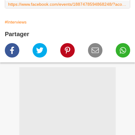
https://www.facebook.com/events/1887478594868248/?acontext=%7B%22action_history%22%3A%22null%22%7D
#Interviews
Partager