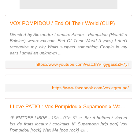
VOX POMPIDOU / End Of Their World (CLIP)
Directed by Alexandre Lemaire Album : Pompidou (Head/La
Baleine) wearevox.com End Of Their World (Lyrics) I don't
recognize my city Walls suspect something Chopin in my
ears I smell an unknown ...
https://www.youtube.com/watch?v=gygasdZF7yI
https://www.facebook.com/voxlegroupe/
I Love PATIO : Vox Pompidou x Supamoon x Wax Me
🌴 ENTREE LIBRE - 19h - 01h 🌴 🥗 Bar à huîtres / vins et
jus de fruits locaux / cocktails 🍹 Supamoon [trip pop] Vox
Pompidou [rock] Wax Me [pop rock] 🌭...