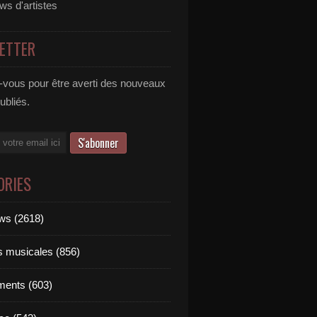
ews d'artistes
ETTER
vous pour être averti des nouveaux
publiés.
ORIES
ews (2618)
ts musicales (856)
ments (603)