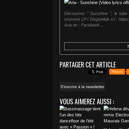
Découvrez " Sunshine ", le tube e
moment LP ! Disponible ici : https
Aria on : Facebook...
PARTAGER CET ARTICLE
Repost
S'inscrire à la newsletter
VOUS AIMEREZ AUSSI :