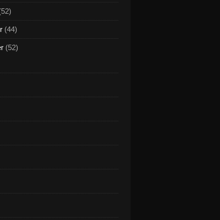
(52)
r
(44)
er
(52)