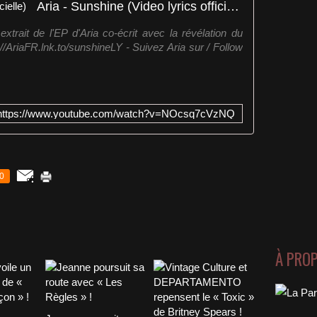
Aria - Sunshine (Video lyrics officielle)
xtrait de l'EP d'Aria co-écrit avec la révélation du
://AriaFR.lnk.to/sunshineLY - Suivez Aria sur / Follow
https://www.youtube.com/watch?v=NOcsq7cVzNQ
0
À PRO