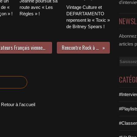
le un
Jeanne poursuit sa
d'intervi
 de «
route avec « Les
Vintage Culture et
on » !
Règles » !
DEPARTAMENTO
NEWSL
repensent le « Toxic »
de Britney Spears !
Abonnez-
articles 
Le chanteur Tibz que les téléspectateurs Français viennent de découvrir lors de la Fête de la Musique sur France 2 vous présente son premier album !
Rencontre Rock à Paris avec le groupe Vox Pompidou !
Email
CATÉG
#Intervi
Retour à l'accueil
#Playlis
#Classe