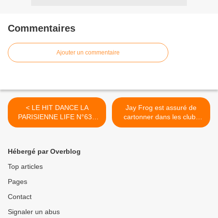
Commentaires
Ajouter un commentaire
< LE HIT DANCE LA
Jay Frog est assuré de
PARISIENNE LIFE N°63 -
cartonner dans les clubs
26 Mai 2017
avec « Just Be Good To Me
» ! >
Hébergé par Overblog
Top articles
Pages
Contact
Signaler un abus