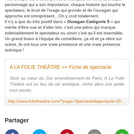
personnage qui a son importance, chaque histoire qui touche le
spectateur, le bruit de l’orage qui gronde et de l’ouragan qui
approche est omniprésent…On y croit totalement.
Il n’y a que du très positif dans «
Ouragan Catégorie 5
» qui
mérite d’être vue et d’aller loin, c’est une pièce qui marque
indéniablement le spectateur ou sinon c’est qu’il est insensible.
Un grand bravo à l’équipe de comédiens, ça vit et ça vibre sur
scène, ils ont tous une vraie prestance et une vraie présence
scénique !
A LA FOLIE THÉÂTRE >> Fiche de spectacle
Situé au cœur du 11e arrondissement de Paris, A La Folie
Théâtre est un lieu de vie artistique, niché dans une petite
cour pavée.
http://www.folietheatre.com/?page=Spectacle&spectacle=253&PHPSESSID=4f2da9cf1c0c5bc53e6317c38e2819c2
Partager