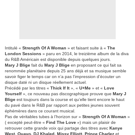
Intitulé «
Strength Of A Woman
» et faisant suite à «
The
London Sessions
» paru en 2014, le treizième album de la diva
du R&B Américain est disponible depuis quelques jours.
Mary J Blige
fait du
Mary J Blige
en proposant ce qui fait sa
renommée planétaire depuis 25 ans déjà et sa musique semble
savoir figer le temps car on n’a pas l’impression d’écouter un
disque daté ni un disque réellement actuel.
Précédé par les titres «
Thick If It
», «
U+Me
» et «
Love
Yourself
», ce nouveau pas discographique prouve que
Mary J
Blige
est toujours dans la course et qu’elle tient encore le haut
du pavé dans le R&B par rapport aux petites jeunes souvent
éphémères dans ce courant musical.
Pas de véritables tubes à l’horizon sur «
Strength Of A Woman
»
( excepté peut-être «
Find The Love
») mais un plaisir de
retrouver cette grande voix qui partage des titres avec
Kanye
West, Quavo, DJ Khaled, Missy Elliott, Prince Charlez
et