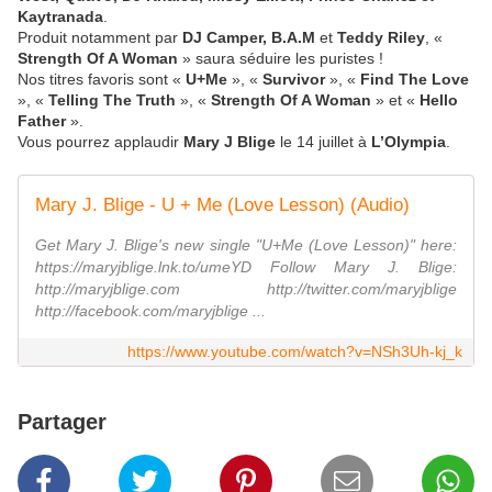
Kaytranada
.
Produit notamment par
DJ Camper, B.A.M
et
Teddy Riley
, «
Strength Of A Woman
» saura séduire les puristes !
Nos titres favoris sont «
U+Me
», «
Survivor
», «
Find The Love
», «
Telling The Truth
», «
Strength Of A Woman
» et «
Hello
Father
».
Vous pourrez applaudir
Mary J Blige
le 14 juillet à
L’Olympia
.
Mary J. Blige - U + Me (Love Lesson) (Audio)
Get Mary J. Blige's new single "U+Me (Love Lesson)" here:
https://maryjblige.lnk.to/umeYD Follow Mary J. Blige:
http://maryjblige.com http://twitter.com/maryjblige
http://facebook.com/maryjblige ...
https://www.youtube.com/watch?v=NSh3Uh-kj_k
Partager