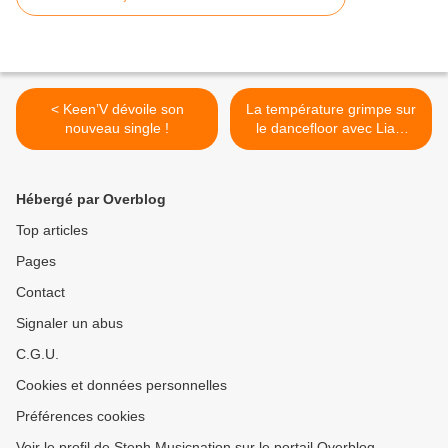
< Keen’V dévoile son
La température grimpe sur
nouveau single !
le dancefloor avec Liam
Summers ! >
Hébergé par Overblog
Top articles
Pages
Contact
Signaler un abus
C.G.U.
Cookies et données personnelles
Préférences cookies
Voir le profil de Steph Musicnation sur le portail Overblog