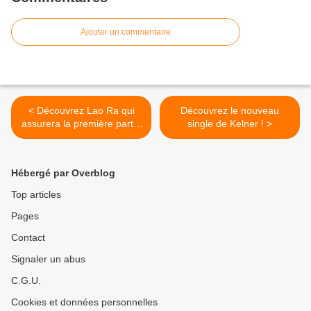
Ajouter un commentaire
< Découvrez Lao Ra qui
Découvrez le nouveau
assurera la première partie
single de Kelner ! >
d’Izzy Bizu ce soir au Café
De La Danse !
Hébergé par Overblog
Top articles
Pages
Contact
Signaler un abus
C.G.U.
Cookies et données personnelles