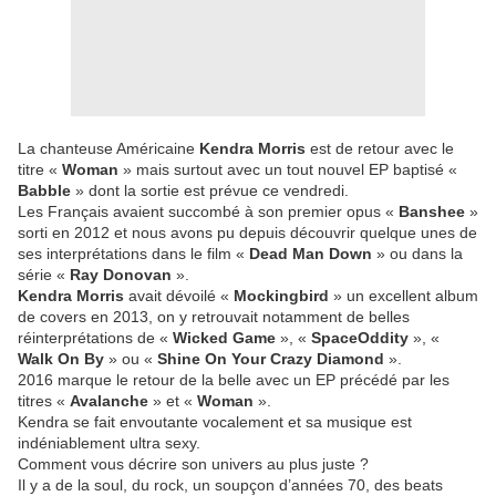
La chanteuse Américaine
Kendra Morris
est de retour avec le
titre «
Woman
» mais surtout avec un tout nouvel EP baptisé «
Babble
» dont la sortie est prévue ce vendredi.
Les Français avaient succombé à son premier opus «
Banshee
»
sorti en 2012 et nous avons pu depuis découvrir quelque unes de
ses interprétations dans le film «
Dead Man Down
» ou dans la
série «
Ray Donovan
».
Kendra Morris
avait dévoilé «
Mockingbird
» un excellent album
de covers en 2013, on y retrouvait notamment de belles
réinterprétations de «
Wicked Game
», «
SpaceOddity
», «
Walk On By
» ou «
Shine On Your Crazy Diamond
».
2016 marque le retour de la belle avec un EP précédé par les
titres «
Avalanche
» et «
Woman
».
Kendra se fait envoutante vocalement et sa musique est
indéniablement ultra sexy.
Comment vous décrire son univers au plus juste ?
Il y a de la soul, du rock, un soupçon d’années 70, des beats