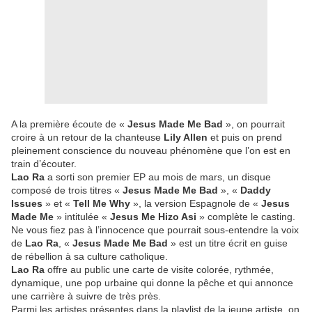
A la première écoute de «
Jesus Made Me Bad
», on pourrait
croire à un retour de la chanteuse
Lily Allen
et puis on prend
pleinement conscience du nouveau phénomène que l’on est en
train d’écouter.
Lao Ra
a sorti son premier EP au mois de mars, un disque
composé de trois titres «
Jesus Made Me Bad
», «
Daddy
Issues
» et «
Tell Me Why
», la version Espagnole de «
Jesus
Made Me
» intitulée «
Jesus Me Hizo Asi
» complète le casting.
Ne vous fiez pas à l’innocence que pourrait sous-entendre la voix
de
Lao Ra
, «
Jesus Made Me Bad
» est un titre écrit en guise
de rébellion à sa culture catholique.
Lao Ra
offre au public une carte de visite colorée, rythmée,
dynamique, une pop urbaine qui donne la pêche et qui annonce
une carrière à suivre de très près.
Parmi les artistes présentes dans la playlist de la jeune artiste, on