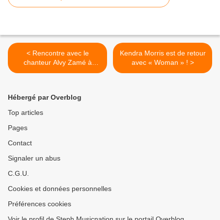
< Rencontre avec le
Kendra Morris est de retour
chanteur Alvy Zamé à
avec « Woman » ! >
l’occasion de la sortie de
son premier single !
Hébergé par Overblog
Top articles
Pages
Contact
Signaler un abus
C.G.U.
Cookies et données personnelles
Préférences cookies
Voir le profil de Steph Musicnation sur le portail Overblog