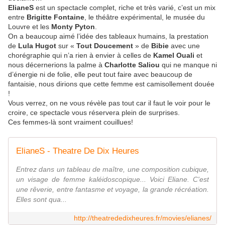
ElianeS
est un spectacle complet, riche et très varié, c’est un mix
entre
Brigitte Fontaine
, le théâtre expérimental, le musée du
Louvre et les
Monty Pyton
.
On a beaucoup aimé l’idée des tableaux humains, la prestation
de
Lula Hugot
sur «
Tout Doucement
» de
Bibie
avec une
chorégraphie qui n’a rien à envier à celles de
Kamel Ouali
et
nous décernerions la palme à
Charlotte Saliou
qui ne manque ni
d’énergie ni de folie, elle peut tout faire avec beaucoup de
fantaisie, nous dirions que cette femme est camisollement douée
!
Vous verrez, on ne vous révèle pas tout car il faut le voir pour le
croire, ce spectacle vous réservera plein de surprises.
Ces femmes-là sont vraiment couillues!
ElianeS - Theatre De Dix Heures
Entrez dans un tableau de maître, une composition cubique,
un visage de femme kaléidoscopique... Voici Eliane. C'est
une rêverie, entre fantasme et voyage, la grande récréation.
Elles sont qua...
http://theatrededixheures.fr/movies/elianes/