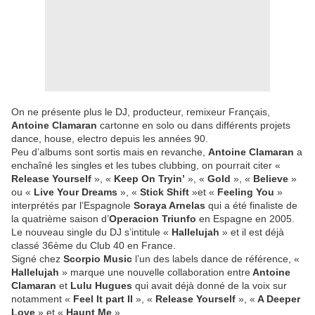
On ne présente plus le DJ, producteur, remixeur Français,
Antoine Clamaran
cartonne en solo ou dans différents projets
dance, house, electro depuis les années 90.
Peu d’albums sont sortis mais en revanche,
Antoine Clamaran
a
enchaîné les singles et les tubes clubbing, on pourrait citer «
Release Yourself
», «
Keep On Tryin’
», «
Gold
», «
Believe
»
ou «
Live Your Dreams
», «
Stick Shift
»et «
Feeling You
»
interprétés par l’Espagnole
Soraya Arnelas
qui a été finaliste de
la quatrième saison d’
Operacion Triunfo
en Espagne en 2005.
Le nouveau single du DJ s’intitule «
Hallelujah
» et il est déjà
classé 36ème du Club 40 en France.
Signé chez
Scorpio Music
l’un des labels dance de référence, «
Hallelujah
» marque une nouvelle collaboration entre
Antoine
Clamaran
et
Lulu Hugues
qui avait déjà donné de la voix sur
notamment «
Feel It part II
», «
Release Yourself
», «
A Deeper
Love
» et «
Haunt Me
».