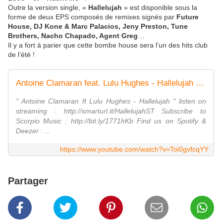
Outre la version single, «
Hallelujah
» est disponible sous la
forme de deux EPS composés de remixes signés par
Future
House, DJ Kone & Marc Palacios, Jeny Preston, Tune
Brothers, Nacho Chapado, Agent Greg
…
Il y a fort à parier que cette bombe house sera l’un des hits club
de l’été !
Antoine Clamaran feat. Lulu Hughes - Hallelujah (Official Audio)
" Antoine Clamaran ft Lulu Hughes - Hallelujah " listen on
streaming : http://smarturl.it/HallelujahST Subscribe to
Scorpio Music : http://bit.ly/1771hKb Find us on Spotify &
Deezer : ...
https://www.youtube.com/watch?v=Toi0gvfcqYY
Partager