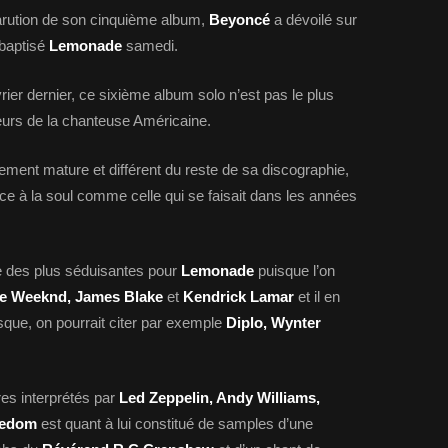
parution de son cinquième album,
Beyoncé
a dévoilé sur
 baptisé
Lemonade
samedi.
rier dernier, ce sixième album solo n’est pas le plus
leurs de la chanteuse Américaine.
ment mature et différent du reste de sa discographie,
place à la soul comme celle qui se faisait dans les années
he des plus séduisantes pour
Lemonade
puisque l’on
he Weeknd, James Blake
et
Kendrick Lamar
et il en
que, on pourrait citer par exemple
Diplo, Wynter
tres interprétés par
Led Zeppelin, Andy Williams,
edom
est quant à lui constitué de samples d’une