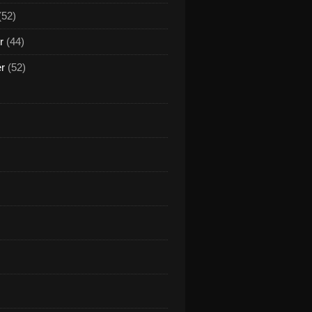
(52)
r
(44)
er
(52)