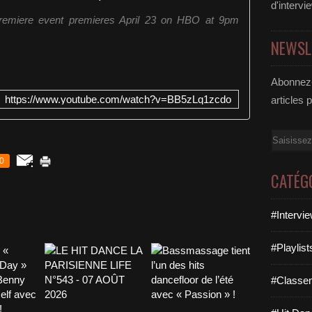
d'intervi
emiere event premieres April 23 on HBO at 9pm
NEWSL
Abonnez-
https://www.youtube.com/watch?v=BB5zLq1zcdo
articles 
Email
0
CATÉG
#Intervi
#Playlis
#Classe