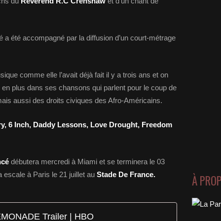
chs du
Révérend R.C Crenshaw
et d’un chant de
gé a été accompagné par la diffusion d’un court-métrage
ue comme elle l’avait déjà fait il y a trois ans et on
us en plus dans ses chansons qui parlent pour le coup de
ais aussi des droits civiques des Afro-Américains.
ry, 6 Inch, Daddy Lessons, Love Drought, Freedom
ncé
débutera mercredi à Miami et se terminera le 03
ra escale à Paris le 21 juillet au
Stade De France.
À PRO
MONADE Trailer | HBO