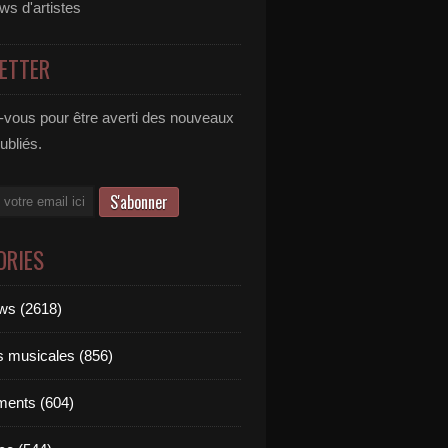
ews d'artistes
ETTER
vous pour être averti des nouveaux
publiés.
ORIES
ews (2618)
ts musicales (856)
ments (604)