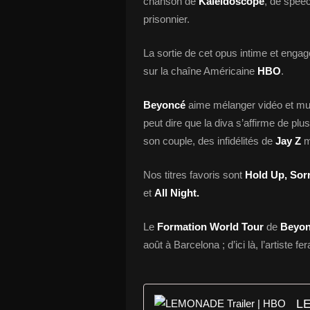
chanson de
Kaleidoscope
, de spee
prisonnier.
La sortie de cet opus intime et enga
sur la chaîne Américaine
HBO
.
Beyoncé
aime mélanger vidéo et musiq
peut dire que la diva s’affirme de pl
son couple, des infidélités de
Jay Z
m
Nos titres favoris sont
Hold Up, Sor
et
All Night.
Le
Formation World Tour
de
Beyo
août à Barcelona ; d’ici là, l’artiste fe
LE