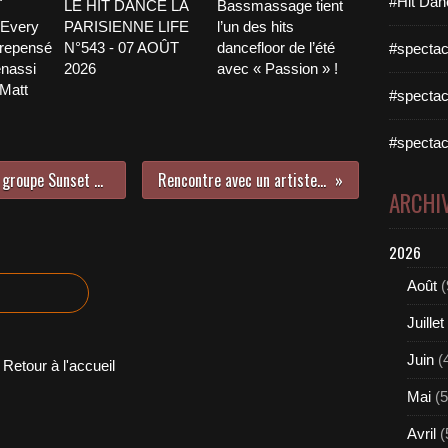
#Hit Dan
LE HIT DANCE LA
Bassmassage tient
 Every
PARISIENNE LIFE
l’un des hits
 repensé
N°543 - 07 AOÛT
dancefloor de l’été
#spectac
nassi
2026
avec « Passion » !
 Matt
#spectac
#spectac
Rencontre avec deux membres du groupe Sunset Sons lors de leur concert Parisien à La Flèche D’Or !
Rencontre avec un artiste coup de cœur : Marc Fichel !
ARCHI
2026
Août
(
Juillet
Juin
(
Retour à l'accueil
Mai
(5
Avril
(