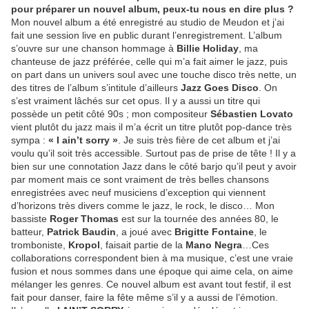
pour préparer un nouvel album, peux-tu nous en dire plus ?
Mon nouvel album a été enregistré au studio de Meudon et j’ai
fait une session live en public durant l’enregistrement. L’album
s’ouvre sur une chanson hommage à
Billie Holiday
, ma
chanteuse de jazz préférée, celle qui m’a fait aimer le jazz, puis
on part dans un univers soul avec une touche disco très nette, un
des titres de l’album s’intitule d’ailleurs
Jazz Goes Disco
. On
s’est vraiment lâchés sur cet opus. Il y a aussi un titre qui
possède un petit côté 90s ; mon compositeur
Sébastien Lovato
vient plutôt du jazz mais il m’a écrit un titre plutôt pop-dance très
sympa :
« I ain’t sorry »
. Je suis très fière de cet album et j’ai
voulu qu’il soit très accessible. Surtout pas de prise de tête ! Il y a
bien sur une connotation Jazz dans le côté barjo qu’il peut y avoir
par moment mais ce sont vraiment de très belles chansons
enregistrées avec neuf musiciens d’exception qui viennent
d’horizons très divers comme le jazz, le rock, le disco… Mon
bassiste
Roger Thomas
est sur la tournée des années 80, le
batteur,
Patrick Baudin
, a joué avec
Brigitte Fontaine
, le
tromboniste,
Kropol
, faisait partie de la
Mano Negra
…Ces
collaborations correspondent bien à ma musique, c’est une vraie
fusion et nous sommes dans une époque qui aime cela, on aime
mélanger les genres. Ce nouvel album est avant tout festif, il est
fait pour danser, faire la fête même s’il y a aussi de l’émotion.