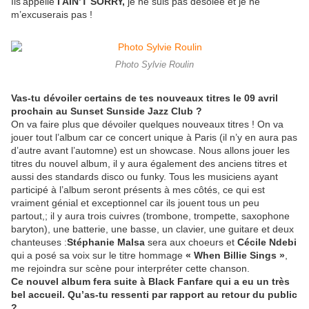
Ils’appelle
I AIN’T SORRY,
je ne suis pas désolée et je ne
m’excuserais pas !
Photo Sylvie Roulin
Vas-tu dévoiler certains de tes nouveaux titres le 09 avril
prochain au Sunset Sunside Jazz Club ?
On va faire plus que dévoiler quelques nouveaux titres ! On va
jouer tout l’album car ce concert unique à Paris (il n’y en aura pas
d’autre avant l’automne) est un showcase. Nous allons jouer les
titres du nouvel album, il y aura également des anciens titres et
aussi des standards disco ou funky. Tous les musiciens ayant
participé à l’album seront présents à mes côtés, ce qui est
vraiment génial et exceptionnel car ils jouent tous un peu
partout,; il y aura trois cuivres (trombone, trompette, saxophone
baryton), une batterie, une basse, un clavier, une guitare et deux
chanteuses :
Stéphanie Malsa
sera aux choeurs et
Cécile Ndebi
qui a posé sa voix sur le titre hommage
« When Billie Sings »
,
me rejoindra sur scène pour interpréter cette chanson.
Ce nouvel album fera suite à Black Fanfare qui a eu un très
bel accueil. Qu’as-tu ressenti par rapport au retour du public
?