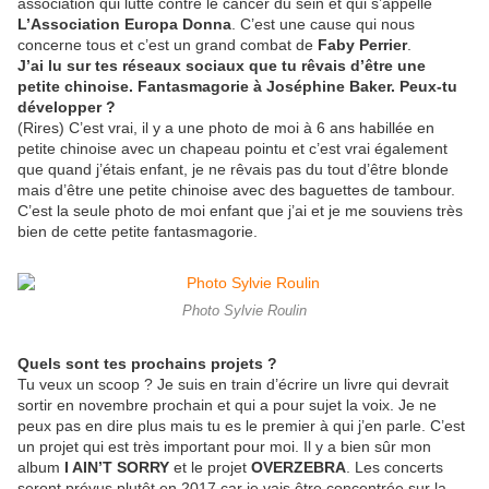
association qui lutte contre le cancer du sein et qui s’appelle
L’Association Europa Donna
. C’est une cause qui nous
concerne tous et c’est un grand combat de
Faby Perrier
.
J’ai lu sur tes réseaux sociaux que tu rêvais d’être une
petite chinoise. Fantasmagorie à Joséphine Baker. Peux-tu
développer ?
(Rires) C’est vrai, il y a une photo de moi à 6 ans habillée en
petite chinoise avec un chapeau pointu et c’est vrai également
que quand j’étais enfant, je ne rêvais pas du tout d’être blonde
mais d’être une petite chinoise avec des baguettes de tambour.
C’est la seule photo de moi enfant que j’ai et je me souviens très
bien de cette petite fantasmagorie.
Photo Sylvie Roulin
Quels sont tes prochains projets ?
Tu veux un scoop ? Je suis en train d’écrire un livre qui devrait
sortir en novembre prochain et qui a pour sujet la voix. Je ne
peux pas en dire plus mais tu es le premier à qui j’en parle. C’est
un projet qui est très important pour moi. Il y a bien sûr mon
album
I AIN’T SORRY
et le projet
OVERZEBRA
. Les concerts
seront prévus plutôt en 2017 car je vais être concentrée sur la