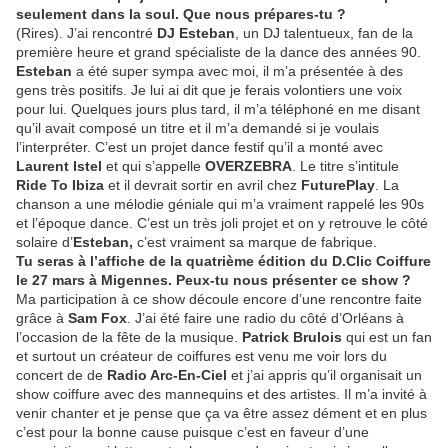
seulement dans la soul. Que nous prépares-tu ?
(Rires). J’ai rencontré
DJ Esteban
, un DJ talentueux, fan de la
première heure et grand spécialiste de la dance des années 90.
Esteban
a été super sympa avec moi, il m’a présentée à des
gens très positifs. Je lui ai dit que je ferais volontiers une voix
pour lui. Quelques jours plus tard, il m’a téléphoné en me disant
qu’il avait composé un titre et il m’a demandé si je voulais
l’interpréter. C’est un projet dance festif qu’il a monté avec
Laurent Istel
et qui s’appelle
OVERZEBRA
. Le titre s’intitule
Ride To Ibiza
et il devrait sortir en avril chez
FuturePlay
. La
chanson a une mélodie géniale qui m’a vraiment rappelé les 90s
et l’époque dance. C’est un très joli projet et on y retrouve le côté
solaire d’
Esteban,
c’est vraiment sa marque de fabrique.
Tu seras à l’affiche de la quatrième édition du D.Clic Coiffure
le 27 mars à Migennes. Peux-tu nous présenter ce show ?
Ma participation à ce show découle encore d’une rencontre faite
grâce à
Sam Fox
. J’ai été faire une radio du côté d’Orléans à
l’occasion de la fête de la musique.
Patrick Brulois
qui est un fan
et surtout un créateur de coiffures est venu me voir lors du
concert de de
Radio Arc-En-Ciel
et j’ai appris qu’il organisait un
show coiffure avec des mannequins et des artistes. Il m’a invité à
venir chanter et je pense que ça va être assez dément et en plus
c’est pour la bonne cause puisque c’est en faveur d’une