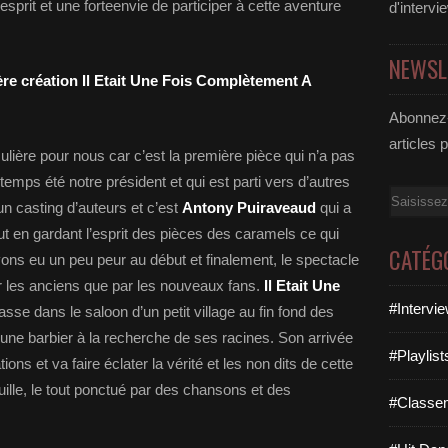
esprit et une forteenvie de participer à cette aventure
d'intervi
NEWSL
re création Il Etait Une Fois Complètement A
Abonnez-
articles 
culière pour nous car c’est la première pièce qui n’a pas
temps été notre président et qui est parti vers d’autres
Email
n casting d’auteurs et c’est
Antony Puiraveaud
qui a
out en gardant l’esprit des pièces des caramels ce qui
CATÉG
vons eu un peu peur au début et finalement, le spectacle
par les anciens que par les nouveaux fans.
Il Etait Une
#Intervi
sse dans le saloon d’un petit village au fin fond des
jeune barbier à la recherche de ses racines. Son arrivée
#Playlis
s et va faire éclater la vérité et les non dits de cette
ille, le tout ponctué par des chansons et des
#Classe