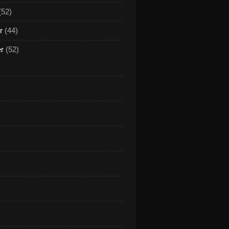
(52)
r
(44)
er
(52)