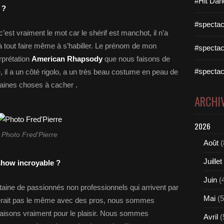
#Hit Dan
 ?
#spectac
 c’est vraiment le mot car le shérif est manchot, il n’a
 à tout faire même à s’habiller. Le prénom de mon
#spectac
rprétation
American Rhapsody
que nous faisons de
#spectac
 il a un côté rigolo, a un très beau costume en peau de
taines choses à cacher .
ARCHI
2026
Photo Fred'Pierre
Août
(
Juillet
show incroyable ?
Juin
(
aine de passionnés non professionnels qui arrivent par
Mai
(5
serait pas le même avec des pros, nous sommes
 faisons vraiment pour le plaisir. Nous sommes
Avril
(