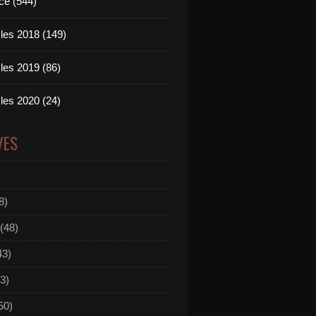
ce (544)
les 2018 (149)
les 2019 (86)
les 2020 (24)
VES
8)
(48)
43)
3)
50)