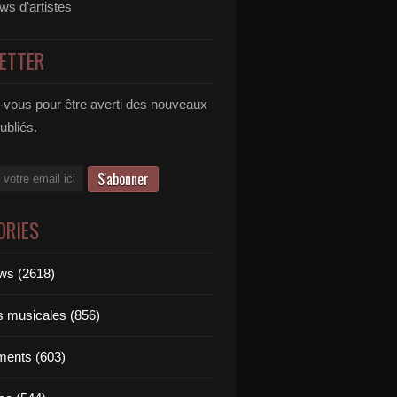
ews d'artistes
ETTER
vous pour être averti des nouveaux
publiés.
ORIES
ews (2618)
ts musicales (856)
ments (603)