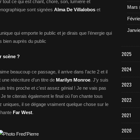
tout ce qui est chant, choré, son, lumière et
Mars
cénographique sont signées
Alma De Villalobos
et
Févrie
Janvi
que qui emporte le public et je dirais que l’énergie qui
s bien auprès du public
2025
r scène ?
2024
’aime beaucoup ce passage, il arrive dans l’acte 2 et il
t une réécriture d’un titre de
Marilyn Monroe
. J’y suis
2023
is très proche et c’est assez génial ! Je ne vais pas
. Je te citerais également le final où l’on chante tous
2022
 uniques, il se dégage vraiment quelque chose sur le
 chante
Far West
.
2021
2020