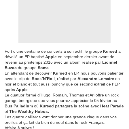
Fort d’une centaine de concerts à son actif, le groupe
Kursed
a
dévoilé un EP baptisé
Apple
en septembre dernier avant de
revenir au printemps 2016 avec un album réalisé par
Lionnel
Buzac
du groupe
Soma
.
En attendant de découvrir
Kursed
en LP, nous pouvons patienter
avec le clip de
Rock’N’Roll
, réalisé par
Alexandre Lemaire
en
noir et blanc et tout aussi punchy que ce second extrait de l’ EP
après
Apple
.
Le quatuor formé d’Hugo, Romain, Thomas et Ari offre un rock
garage énergique que vous pourrez apprécier le 05 février au
Bus Palladium
où
Kursed
partagera la scène avec
Heat Parade
et
The Wealthy Hobos.
Les quatre gaillards vont donner une grande claque dans vos
oreilles et ça fait du bien du neuf dans le rock Français.
Affaire à suivre !