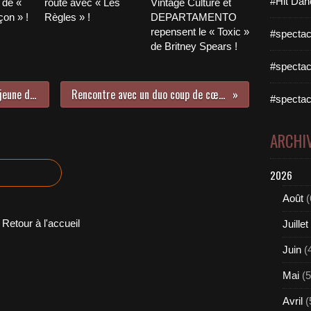
#Hit Dan
 de «
route avec « Les
Vintage Culture et
on » !
Règles » !
DEPARTAMENTO
repensent le « Toxic »
#spectac
de Britney Spears !
#spectac
Rencontre avec Pax et Sonally, un jeune duo à suivre de près !
Rencontre avec un duo coup de cœur : Heat Parade !
#spectac
ARCHI
2026
Août
(
Retour à l'accueil
Juillet
Juin
(
Mai
(5
Avril
(