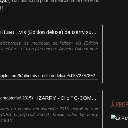
aya
, ça fait beaucoup pour un seul album et cela vous
 !
Vis (Edition deluxe) de Izarry sur iTunes
téléchargez les morceaux de l'album Vis (Edition
 J'accélère " et bien plus encore. Acheter l'album pour
.apple.com/fr/album/vis-edition-deluxe/id1072797892
IZARRY - Clip " C-COMME " (Remasterisé 2015)
À PRO
arry en version remasterisée 2015, extrait de son
UNES http://po.st/cXshQL Music video by Izarry
imusic