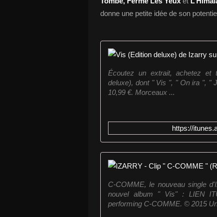
Tombe, Ferme Les Yeux
et
L’Himal
donne une petite idée de son potentiel
Écoutez un extrait, achetez et 
deluxe), dont " Vis ", " On ira ", "
10,99 €. Morceaux ...
https://itunes
C-COMME, le nouveau single d'Iz
nouvel album " Vis" : LIEN IT
performing C-COMME. © 2015 Un