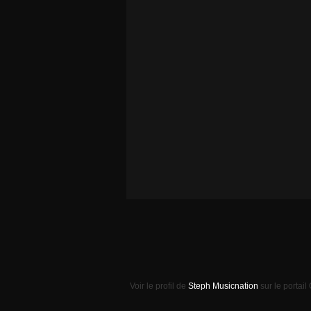
Voir le profil de
Steph Musicnation
sur le portail