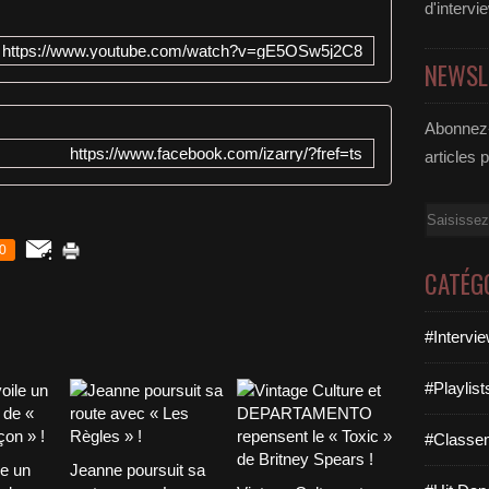
d'intervi
https://www.youtube.com/watch?v=gE5OSw5j2C8
NEWSL
Abonnez-
https://www.facebook.com/izarry/?fref=ts
articles 
Email
0
CATÉG
#Intervi
#Playlis
#Classe
le un
Jeanne poursuit sa