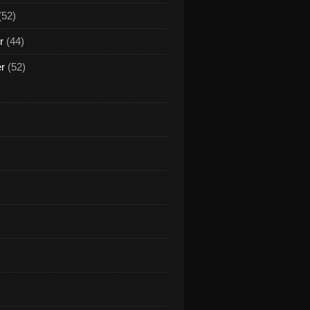
(52)
r
(44)
er
(52)