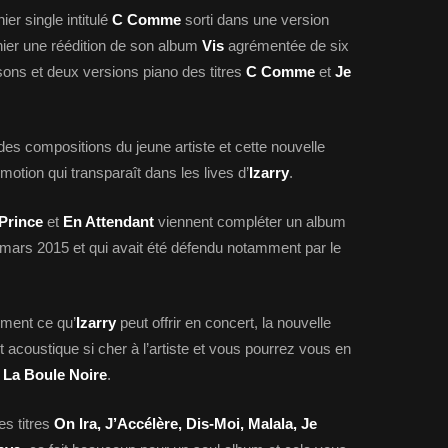
ier single intitulé
C Comme
sorti dans une version
hier une réédition de son album
Vis
agrémentée de six
ons et deux versions piano des titres
C Comme
et
Je
des compositions du jeune artiste et cette nouvelle
motion qui transparaît dans les lives d’
Izarry
.
 Prince
et
En Attendant
viennent compléter un album
n mars 2015 et qui avait été défendu notamment par le
ement ce qu’
Izarry
peut offrir en concert, la nouvelle
 acoustique si cher à l’artiste et vous pourrez vous en
à
La Boule Noire
.
es titres
On Ira, J’Accélère, Dis-Moi, Malala, Je