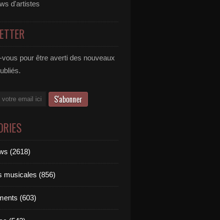
ews d'artistes
ETTER
vous pour être averti des nouveaux
publiés.
ORIES
ews (2618)
ts musicales (856)
ments (603)