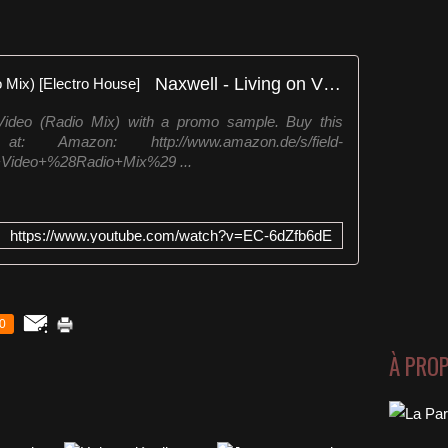
Naxwell - Living on Video (Radio Mix) [Electro House]
 Video (Radio Mix) with a promo sample. Buy this
 Amazon: http://www.amazon.de/s/field-
Video+%28Radio+Mix%29 ...
https://www.youtube.com/watch?v=EC-6dZfb6dE
0
À PRO