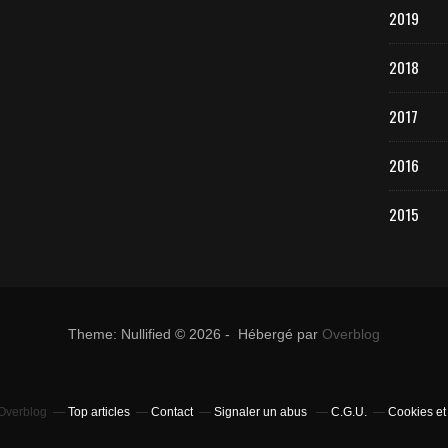
2019
2018
2017
2016
2015
Theme: Nullified © 2026 - Hébergé par
Overblog
 Overblog
Top articles
Contact
Signaler un abus
C.G.U.
Cookies et