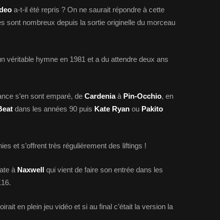
ideo
a-t-il été repris ? On ne saurait répondre à cette
es sont nombreux depuis la sortie originelle du morceau
n véritable hymne en 1981 et a du attendre deux ans
ance s’en sont emparé, de
Cardenia
à
Pin-Occhio
, en
Beat
dans les années 90 puis
Kate Ryan
ou
Pakito
es et s’offrent très régulièrement des liftings !
date à
Naxwell
qui vient de faire son entrée dans les
K16.
ait en plein jeu vidéo et si au final c’était la version la