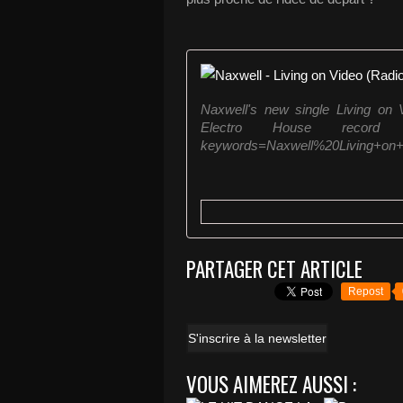
Naxwell's new single Living on
Electro House record at:
keywords=Naxwell%20Living+on+
PARTAGER CET ARTICLE
Repost
S'inscrire à la newsletter
VOUS AIMEREZ AUSSI :