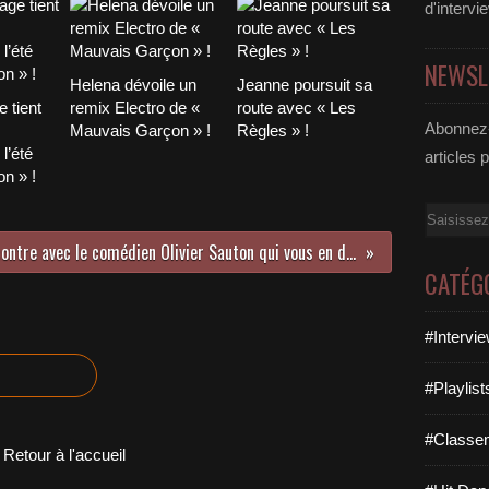
d'intervi
NEWSL
Helena dévoile un
Jeanne poursuit sa
 tient
remix Electro de «
route avec « Les
Abonnez-
Mauvais Garçon » !
Règles » !
l’été
articles 
n » !
Email
Rencontre avec le comédien Olivier Sauton qui vous en dit plus sur son seul en scène Fabrice Luchini Et Moi !
CATÉG
#Intervi
#Playlis
#Classe
Retour à l'accueil