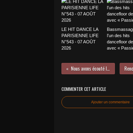
LE HIT DANCE LA
Bassmassage
PARISIENNE LIFE
l’un des hits
N°543 - 07 AOÛT
dancefloor de 
2026
avec « Passio
Nous avons écouté l’EP de Conrad Sewell !
COMMENTER CET ARTICLE
Ajouter un commentaire