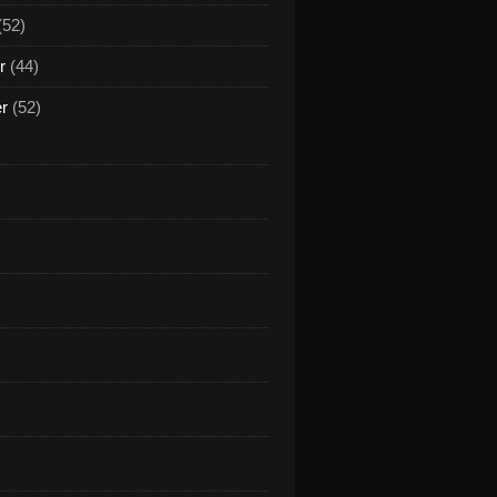
(52)
r
(44)
er
(52)