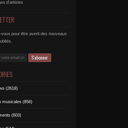
ews d'artistes
ETTER
vous pour être averti des nouveaux
publiés.
ORIES
ews (2618)
ts musicales (856)
ments (603)