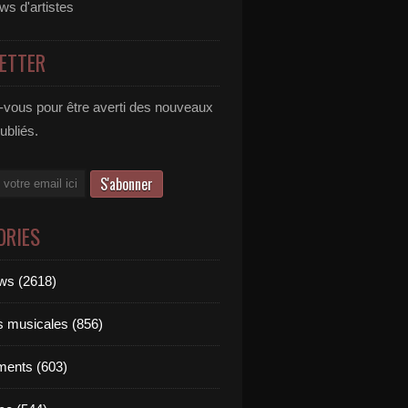
ews d'artistes
ETTER
vous pour être averti des nouveaux
publiés.
ORIES
ews (2618)
ts musicales (856)
ments (603)