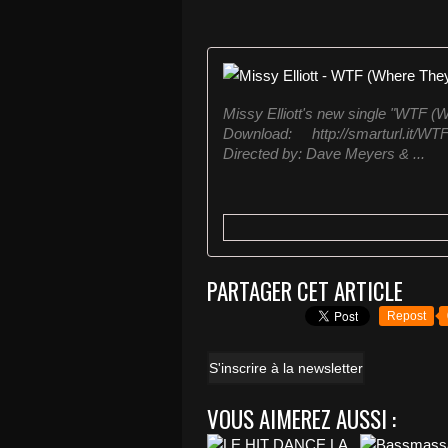
Missy Elliott's new single "WTF (W
Download: http://smarturl.it/WT
Directed by: Dave Meyers & ...
PARTAGER CET ARTICLE
Repost
S'inscrire à la newsletter
VOUS AIMEREZ AUSSI :