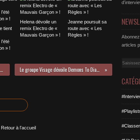
d'intervi
NEWSL
Helena dévoile un
Jeanne poursuit sa
 tient
remix Electro de «
route avec « Les
Mauvais Garçon » !
Règles » !
Abonnez-
l’été
articles 
n » !
Email
Palm Trees dévoile le cover tropical house de Casanova !
Le groupe Visage dévoile Demons To Diamonds leur ultime album !
CATÉG
#Intervi
#Playlis
#Classe
Retour à l'accueil