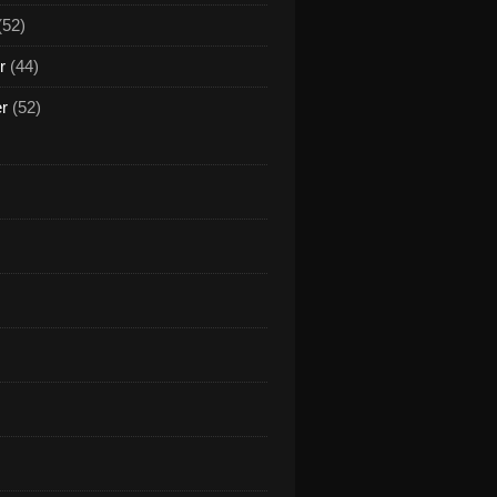
(52)
r
(44)
er
(52)