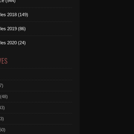
ce (544)
les 2018 (149)
les 2019 (86)
les 2020 (24)
VES
7)
(48)
43)
3)
50)