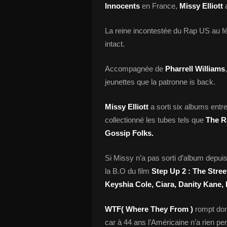
Innocents
en France,
Missy Elliott
La reine incontestée du Rap US au fém
intact.
Accompagnée de
Pharrell Williams
jeunettes que la patronne is back.
Missy Elliott
a sorti six albums entre
collectionné les tubes tels que
The R
Gossip Folks.
Si Missy n’a pas sorti d’album depui
la B.O du film
Step Up 2 : The Stree
Keyshia Cole, Ciara, Danity Kane, 
WTF( Where They From )
rompt donc
car à 44 ans l’Américaine n’a rien perd