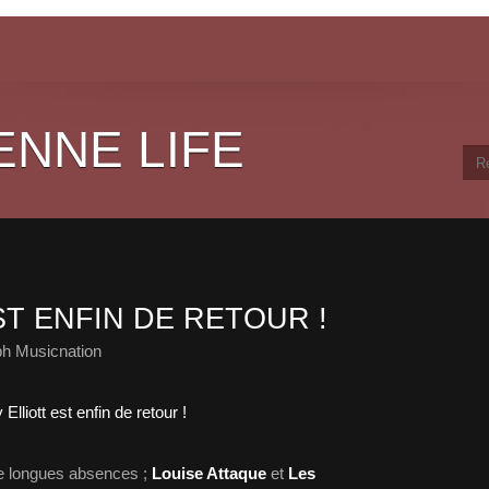
ENNE LIFE
ST ENFIN DE RETOUR !
ph Musicnation
de longues absences ;
Louise Attaque
et
Les