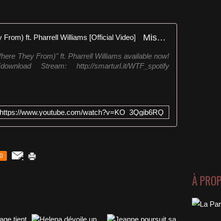
Missy Elliott - WTF (Where They From) ft. Pharrell Williams [Official Video]
here They From)" ft. Pharrell Williams available now!
Fdownload Stream: http://smarturl.it/WTF_spotify
https://www.youtube.com/watch?v=KO_3Qgib6RQ
0
À PRO