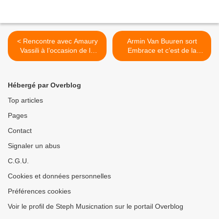
< Rencontre avec Amaury
Armin Van Buuren sort
Vassili à l’occasion de la
Embrace et c’est de la
sortie de son nouvel album
dynamite ! >
baptisé Chansons
Populaires !
Hébergé par Overblog
Top articles
Pages
Contact
Signaler un abus
C.G.U.
Cookies et données personnelles
Préférences cookies
Voir le profil de Steph Musicnation sur le portail Overblog