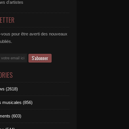
ews d'artistes
ETTER
vous pour être averti des nouveaux
publiés.
ORIES
ews (2618)
ts musicales (856)
ments (603)