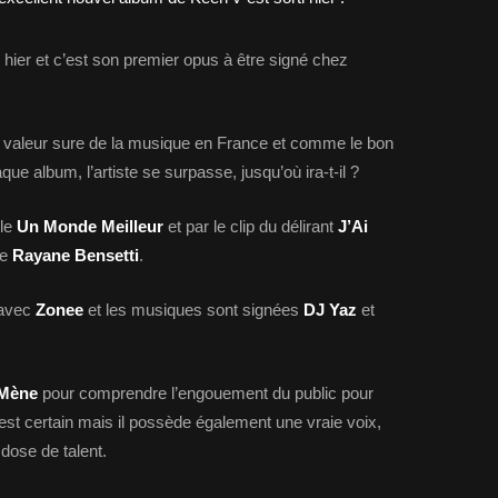
i hier et c’est son premier opus à être signé chez
valeur sure de la musique en France et comme le bon
aque album, l’artiste se surpasse, jusqu’où ira-t-il ?
gle
Un Monde Meilleur
et par le clip du délirant
J’Ai
te
Rayane Bensetti
.
 avec
Zonee
et les musiques sont signées
DJ Yaz
et
 Mène
pour comprendre l’engouement du public pour
c’est certain mais il possède également une vraie voix,
 dose de talent.