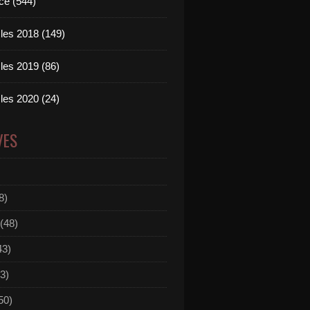
ce (544)
les 2018 (149)
les 2019 (86)
les 2020 (24)
VES
8)
(48)
43)
3)
50)