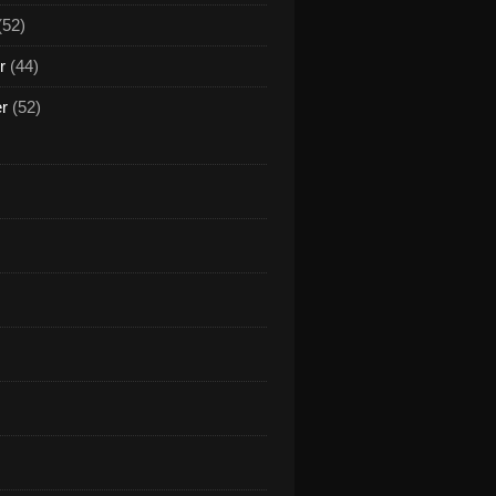
(52)
r
(44)
er
(52)