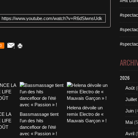
#Hit Dan
#spectac
https://www.youtube.com/watch?v=R6dSlwnsUdk
#spectac
#spectac
0
ARCHI
2026
Août
(
Juillet
Helena dévoile un
Juin
(
CE LA
Bassmassage tient
remix Electro de «
 LIFE
l’un des hits
Mauvais Garçon » !
Mai
(5
AOÛT
dancefloor de l’été
avec « Passion » !
Avril
(