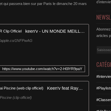
d'intervi
t qui passera bien sur par Paris le dimanche 20 mars
NEWSL
Abonnez-
keen'v - UN MONDE MEILLEUR Clip Officiel
articles 
p://apple.co/1NFPwAG
Email
CATÉG
https://www.youtube.com/watch?v=2-H0lYR9paY
#Intervi
Keen'v feat Rayane Bensetti - J'ai Piscine (web clip officiel)
#Playlis
iscine (clip officiel)
#Classe