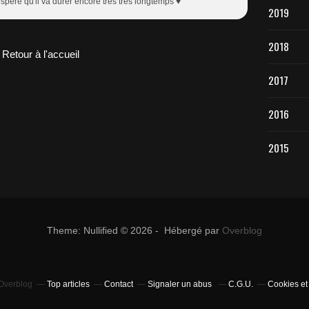
spère qu'il va durer encore très très longtemps ♥
2019
2018
Retour à l'accueil
2017
2016
2015
Theme: Nullified © 2026 - Hébergé par
Overblog
 Overblog
Top articles
Contact
Signaler un abus
C.G.U.
Cookies et