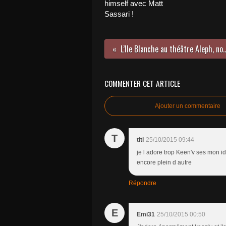
himself avec Matt
Sassari !
L’Ile Blanche au théâtre Aleph,
COMMENTER CET ARTICLE
Ajouter un commentaire
T
titi
25/10/2015 09:44
je l adore trop Keen'v ses mon id
encore plein d autre
Répondre
E
Emi31
25/10/2015 00:50