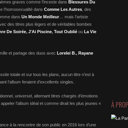
s thèmes graves comme l’inceste dans
Blessures Du
me l’homosexualité dans
Comme Les Autres
, des
 comme dans
Un Monde Meilleur
… mais l’artiste
vec des titres plus légers et de véritables bombes
e De Soirée, J’Ai Piscine, Tout Oublié
ou
La Vie
amille et partage des duos avec
Lorelei B., Rayane
site totale et sur tous les plans, aucun titre n’est à
uant l’album feraient d’excellents singles.
ationnel, universel, alternant titres chargés d’émotions
À PRO
ut appeler l’album idéal et comme dirait les plus jeunes «
rance à la rencontre de son public en 2016 lors d’une