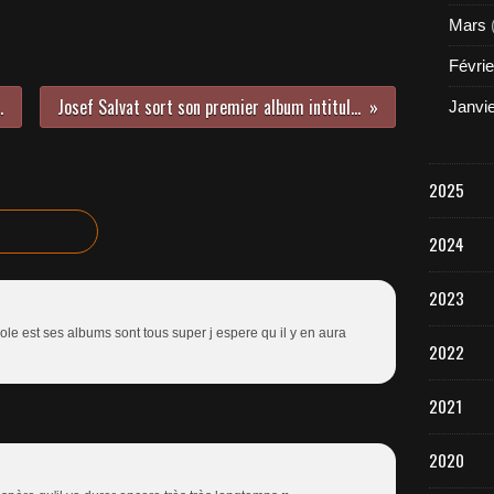
Mars
Févrie
 nous y étions !
Josef Salvat sort son premier album intitulé Night Swim !
Janvi
2025
2024
2023
ole est ses albums sont tous super j espere qu il y en aura
2022
2021
2020