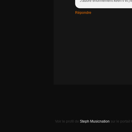
J'adore énormément keen'v et j'e
Répondre
Voir le profil de
Steph Musicnation
sur le portail