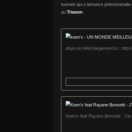
tournée qui s’annonce phénoménale e
au
Trianon
.
dispo en téléchargement ici : htt
Keen'v feat Rayane Bensetti - J'ai P