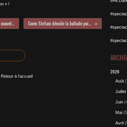
#Hit Dan
n » !
#spectac
Là Où Le Vent Me Mène, l’excellent nouvel album de Keen’V est sorti hier !
Gwen Stefani dévoile la ballade poignante We Used To Love You !
#spectac
#spectac
ARCHI
2026
Retour à l'accueil
Août
(
Juillet
Juin
(
Mai
(5
Avril
(