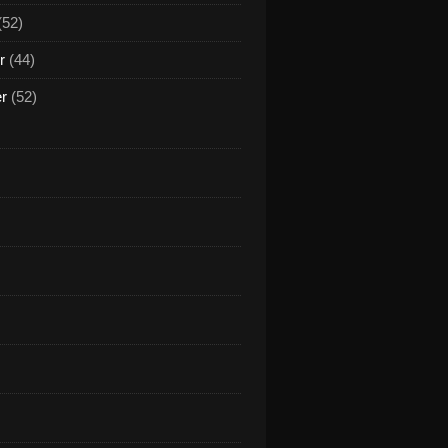
(52)
r
(44)
er
(52)