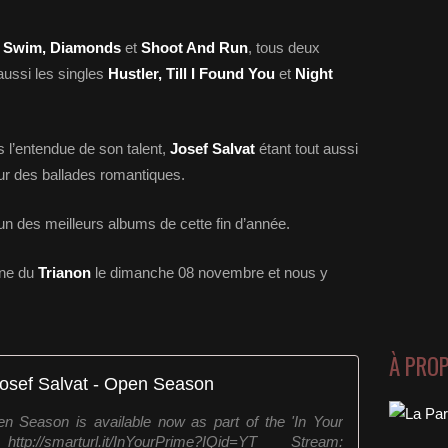
t Swim, Diamonds
et
Shoot And Run
, tous deux
ussi les singles
Hustler, Till I Found You
et
Night
s l’entendue de son talent,
Josef Salvat
étant tout aussi
sur des ballades romantiques.
un des meilleurs albums de cette fin d’année.
ène du
Trianon
le dimanche 08 novembre et nous y
À PRO
osef Salvat - Open Season
 Season is available now as part of the 'In Your
/smarturl.it/InYourPrime?IQid=YT Stream: