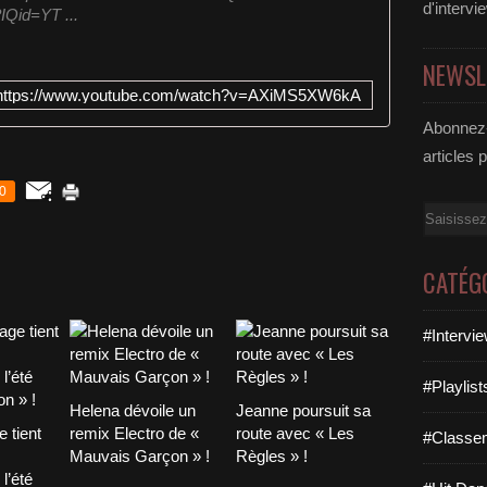
d'intervi
?IQid=YT ...
NEWSL
https://www.youtube.com/watch?v=AXiMS5XW6kA
Abonnez-
articles 
0
Email
CATÉG
#Intervi
#Playlis
Helena dévoile un
Jeanne poursuit sa
 tient
remix Electro de «
route avec « Les
#Classe
Mauvais Garçon » !
Règles » !
l’été