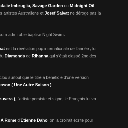
Natalie Imbruglia, Savage Garden
ou
Midnight Oil
s artistes Australiens et
Josef Salvat
ne déroge pas la
album admirable baptisé Night Swim.
vat
est la révélation pop internationale de l’année ; lui
 du
Diamonds
de
Rihanna
qui s’était classé 2nd des
clou surtout que le titre a bénéficié d’une version
ason ( Une Autre Saison ).
ouvera ),
l’artiste persiste et signe, le Français lui va
 A Rome
d’
Etienne Daho
, on la croirait écrite pour