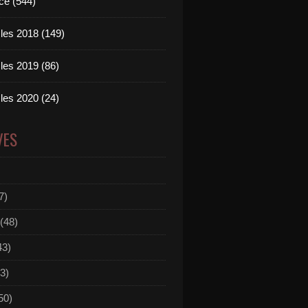
ce (544)
les 2018 (149)
les 2019 (86)
les 2020 (24)
VES
7)
(48)
43)
3)
50)