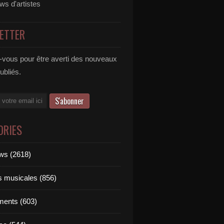
ews d'artistes
ETTER
vous pour être averti des nouveaux
publiés.
ORIES
ews (2618)
ts musicales (856)
ments (603)