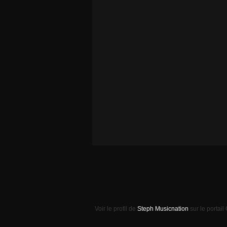
Voir le profil de
Steph Musicnation
sur le portail