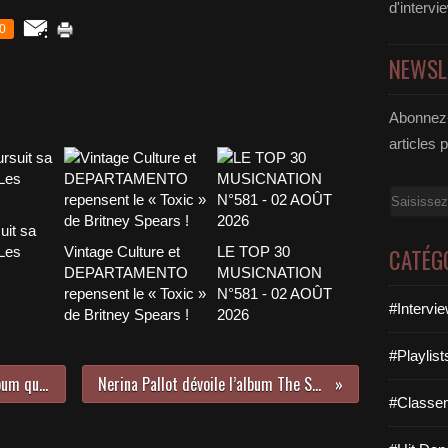
d'intervi
0
NEWSL
Abonnez-
articles 
Email
uit sa
 Les
Vintage Culture et
LE TOP 30
CATÉG
DEPARTAMENTO
MUSICNATION
repensent le « Toxic »
N°581 - 02 AOÛT
#Intervi
de Britney Spears !
2026
#Playlis
Disclosure dégaine Caracal, un album qui a tout d’un best of !
Nerina Pallot dévoile l’album The Sound And The Fury !
#Classe