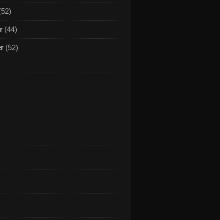
(52)
r
(44)
er
(52)