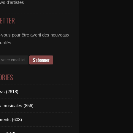
ews d'artistes
ETTER
vous pour être averti des nouveaux
publiés.
ORIES
ews (2618)
ts musicales (856)
ments (603)