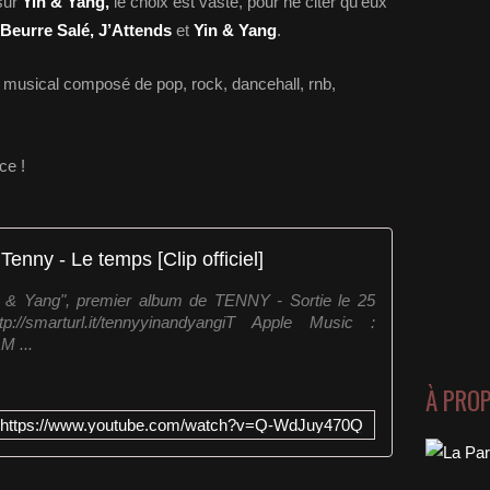
sur
Yin & Yang,
le choix est vaste, pour ne citer qu’eux
Beurre Salé, J’Attends
et
Yin & Yang
.
 musical composé de pop, rock, dancehall, rnb,
ce !
Tenny - Le temps [Clip officiel]
in & Yang", premier album de TENNY - Sortie le 25
//smarturl.it/tennyyinandyangiT Apple Music :
M ...
À PRO
https://www.youtube.com/watch?v=Q-WdJuy470Q