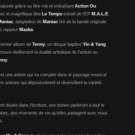
passée grâce au titre rnb et entraînant
Action Ou
vec le magnifique titre
Le Temps
extrait de l’EP
M.A.L.E
Maniac
, adaptation de
Maniac
tiré de la bande originale
le rappeur
Maska
.
premier album de
Tenny
, un disque baptisé
Yin & Yang
ouve réellement la dualité artistique de l’artiste au
nny
.
est une artiste qui va compter dans le paysage musical
es artistes qui dépoussièrent et diversifient la variété
t douée dans l’écriture, ses textes parleront à tout le
toires, des moments de vie qu’elles partagent avec nous
s.