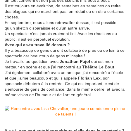
un tout cohérent et non pas des sketchs mis bout à bout.
Il est toujours en évolution, de semaines en semaines on retire
des blagues qui ne marchent pas, on réduit ou on étire certaines
choses.
En septembre, nous allons retravailler dessus, il est possible
qu’un sketch disparaisse et qu’un autre arrive.
Un spectacle n’est jamais vraiment fini. Avec les réactions du
public, il est en perpétuel évolution.
Avec qui as-tu travaillé dessus ?
Il y a beaucoup de gens qui ont collaboré de près ou de loin à ce
spectacle car beaucoup de gens m'inspire !
Je travaille au quotidien avec
Jonathan Pujol
qui est mon
metteur en scène et que j'ai rencontré au
Théâtre Le Bout
.
J’ai également collaboré avec un ami que j’ai rencontré à l’école
et que j’aime beaucoup et qui s’appelle
Florian Lex
, son
spectacle débutera à la rentrée. Ce qui est important, c'est de
s'entourer de gens de confiance, dans le même délire, et avec la
même vision de l'humour et de l'art en général.
Y-a-t-il une part autobiographique réelle dans le spectacle ?