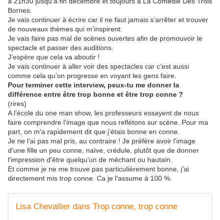
à 21h30 jusqu’à fin décembre et toujours à La Comédie Des Trois
Bornes.
Je vais continuer à écrire car il ne faut jamais s’arrêter et trouver
de nouveaux thèmes qui m’inspirent.
Je vais faire pas mal de scènes ouvertes afin de promouvoir le
spectacle et passer des auditions.
J’espère que cela va aboutir !
Je vais continuer à aller voir des spectacles car c’est aussi
comme cela qu’on progresse en voyant les gens faire.
Pour terminer cette interview, peux-tu me donner la
différence entre être trop bonne et être trop conne ?
(rires)
A l’école du one man show, les professeurs essayent de nous
faire comprendre l’image que nous reflétons sur scène. Pour ma
part, on m'a rapidement dit que j’étais bonne en conne.
Je ne l’ai pas mal pris, au contraire ! Je préfère avoir l'image
d'une fille un peu conne, naïve, crédule, plutôt que de donner
l'impression d'être quelqu’un de méchant ou hautain.
Et comme je ne me trouve pas particulièrement bonne, j’ai
directement mis trop conne. Ca je l'assume à 100 %.
Lisa Chevallier dans Trop conne, trop conne