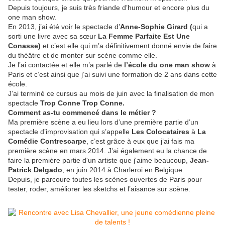
Depuis toujours, je suis très friande d’humour et encore plus du
one man show.
En 2013, j’ai été voir le spectacle d’
Anne-Sophie Girard (
qui a
sorti une livre avec sa sœur
La Femme Parfaite Est Une
Conasse)
et c’est elle qui m’a définitivement donné envie de faire
du théâtre et de monter sur scène comme elle.
Je l’ai contactée et elle m’a parlé de
l’école du one man show
à
Paris et c’est ainsi que j’ai suivi une formation de 2 ans dans cette
école.
J’ai terminé ce cursus au mois de juin avec la finalisation de mon
spectacle
Trop Conne Trop Conne.
Comment as-tu commencé dans le métier ?
Ma première scène a eu lieu lors d’une première partie d’un
spectacle d’improvisation qui s’appelle
Les Colocataires
à
La
Comédie Contrescarpe
, c’est grâce à eux que j’ai fais ma
première scène en mars 2014. J'ai également eu la chance de
faire la première partie d'un artiste que j'aime beaucoup,
Jean-
Patrick Delgado
, en juin 2014 à Charleroi en Belgique.
Depuis, je parcoure toutes les scènes ouvertes de Paris pour
tester, roder, améliorer les sketchs et l’aisance sur scène.