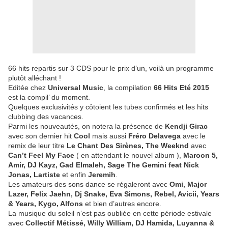
66 hits repartis sur 3 CDS pour le prix d’un, voilà un programme
plutôt alléchant !
Editée chez
Universal Music
, la compilation
66 Hits Eté 2015
est la compil’ du moment.
Quelques exclusivités y côtoient les tubes confirmés et les hits
clubbing des vacances.
Parmi les nouveautés, on notera la présence de
Kendji Girac
avec son dernier hit
Cool
mais aussi
Fréro Delavega
avec le
remix de leur titre
Le Chant Des Sirènes, The Weeknd
avec
Can’t Feel My Face
( en attendant le nouvel album ),
Maroon 5,
Amir, DJ Kayz, Gad Elmaleh, Sage The Gemini feat Nick
Jonas, Lartiste
et enfin
Jeremih
.
Les amateurs des sons dance se régaleront avec
Omi, Major
Lazer, Felix Jaehn, Dj Snake, Eva Simons, Rebel, Avicii, Years
& Years, Kygo, Alfons
et bien d’autres encore.
La musique du soleil n’est pas oubliée en cette période estivale
avec
Collectif Métissé, Willy William, DJ Hamida, Luyanna &