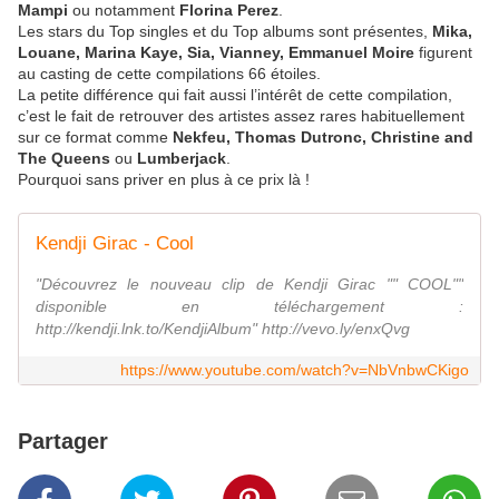
Mampi
ou notamment
Florina Perez
.
Les stars du Top singles et du Top albums sont présentes,
Mika,
Louane, Marina Kaye, Sia, Vianney, Emmanuel Moire
figurent
au casting de cette compilations 66 étoiles.
La petite différence qui fait aussi l’intérêt de cette compilation,
c’est le fait de retrouver des artistes assez rares habituellement
sur ce format comme
Nekfeu, Thomas Dutronc, Christine and
The Queens
ou
Lumberjack
.
Pourquoi sans priver en plus à ce prix là !
Kendji Girac - Cool
"Découvrez le nouveau clip de Kendji Girac "" COOL""
disponible en téléchargement :
http://kendji.lnk.to/KendjiAlbum" http://vevo.ly/enxQvg
https://www.youtube.com/watch?v=NbVnbwCKigo
Partager