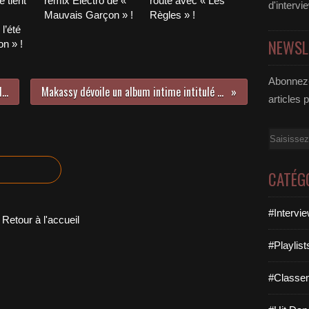
 tient
remix Electro de «
route avec « Les
d'intervi
Mauvais Garçon » !
Règles » !
l’été
NEWSL
n » !
Abonnez-
La Bande Originale ultra sexy de Magic Mike XXL !
Makassy dévoile un album intime intitulé Tant Qu’on respire
articles 
Email
CATÉG
#Intervi
Retour à l'accueil
#Playlis
#Classe