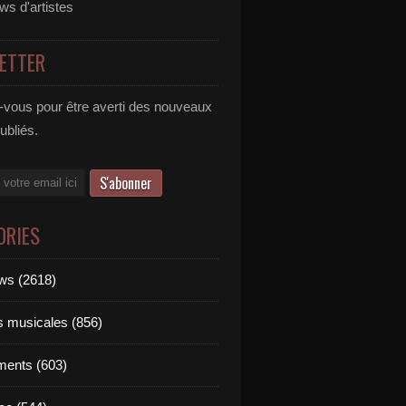
ews d'artistes
ETTER
vous pour être averti des nouveaux
publiés.
ORIES
ews (2618)
ts musicales (856)
ments (603)