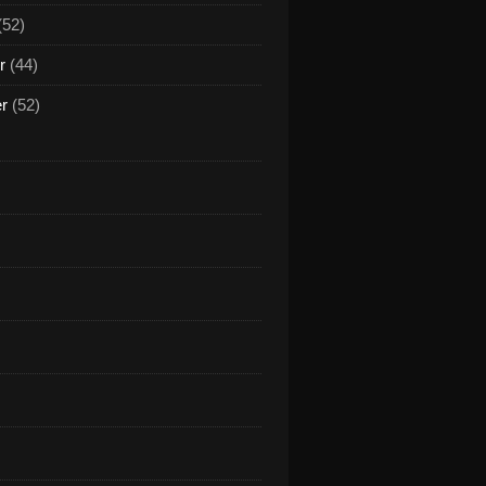
(52)
r
(44)
er
(52)