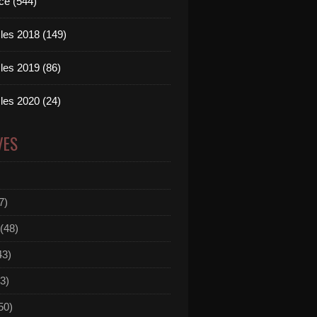
ce (544)
les 2018 (149)
les 2019 (86)
les 2020 (24)
VES
7)
(48)
43)
3)
50)