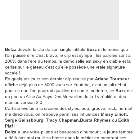
Belza
dévoile le clip de son single intitulé
Buzz
et le moins que
l’on puisse dire c’est bravo, le clip est sympa ; les paroles sont à
100% dans l’ère du temps, la demoiselle est sexy en diable et la
cerise sur le gâteau c’est qu’elle possède une vraie signature
vocale !
En quelques jours son dernier clip réalisé par
Ariane Tourneur
affiche déjà plus de 5000 vues sur Youtube, c’est un joli début
pour ce que l’on pourrait qualifier de conte moderne, ce
Buzz
est
un peu un Alice Au Pays Des Merveilles de la Tv réalité et des
médias version 2.0.
L’artiste évolue à la croisée des styles, pop, groove, rock, normal
me direz-vous, on retrouve parmi ses influences
Missy Elliott,
Serge Gainsbourg, Tracy Chapman,Busta Rhymes
ou
Edith
Piaf
!
Belza
a une vraie plume et beaucoup d’humour ; la jeune femme
a déjà pas mal roulé sa bosse dans le métier en montrant ses