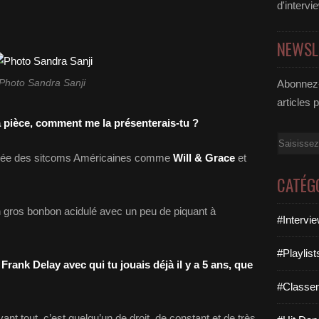
d'intervi
NEWSL
Photo Sandra Sanji
Abonnez-
articles 
a pièce, comment me la présenterais-tu ?
Email
spirée des sitcoms Américaines comme
Will & Grace
et
CATÉG
 gros bonbon acidulé avec un peu de piquant à
#Intervi
#Playlis
Frank Delay avec qui tu jouais déjà il y a 5 ans, que
#Classe
nt tout, c’est quelqu’un de droit, de constant et de très