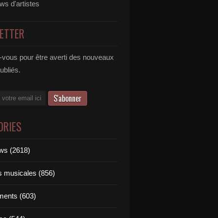
ews d'artistes
ETTER
vous pour être averti des nouveaux
publiés.
ORIES
ews (2618)
ts musicales (856)
ments (603)