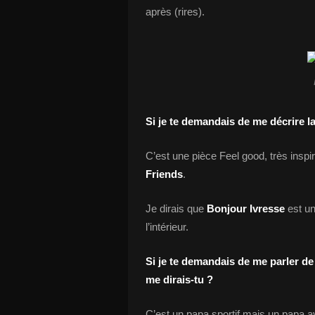
après (rires).
Si je te demandais de me décrire l
C’est une pièce Feel good, très in
Friends
.
Je dirais que
Bonjour Ivresse
est un
l’intérieur.
Si je te demandais de me parler de 
me dirais-tu ?
C’est un papa sportif mais un papa ava