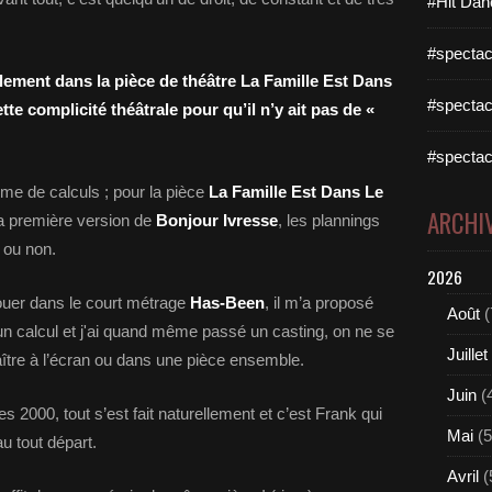
#Hit Dan
#spectac
ement dans la pièce de théâtre La Famille Est Dans
#spectac
te complicité théâtrale pour qu’il n’y ait pas de «
#spectac
me de calculs ; pour la pièce
La Famille Est Dans Le
ARCHI
la première version de
Bonjour Ivresse
, les plannings
 ou non.
2026
ouer dans le court métrage
Has-Been
, il m’a proposé
Août
(
 un calcul et j'ai quand même passé un casting, on ne se
Juillet
ître à l’écran ou dans une pièce ensemble.
Juin
(
s 2000, tout s’est fait naturellement et c’est Frank qui
Mai
(5
u tout départ.
Avril
(