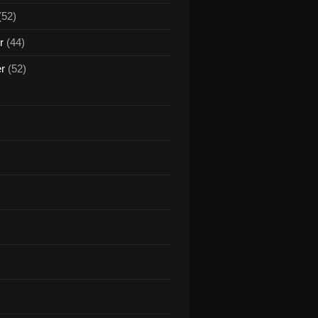
(52)
r
(44)
er
(52)