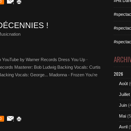
#Hit Dan
0
#spectac
DÉCENNIES !
#spectac
usicnation
#spectac
ARCHI
o YouTube by Warner Records Dress You Up ·
ecords Masterer: Bob Ludwig Backing Vocals: Curtis
2026
acking Vocals: George... Madonna - Frozen You're
Août
(
Juillet
Juin
(
Mai
(5
0
Avril
(