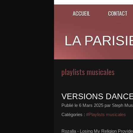
ACCUEIL
CONTACT
LA PARISI
playlists musicales
VERSIONS DANCE 
Publié le
6 Mars 2025
par Steph Musi
Catégories :
#Playlists musicales
Rozalla - Losing My Religion Provid