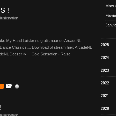
Mars
S !
Févrie
usicnation
Janvi
Take My Hand Luister nu gratis naar de ArcadeNL
2025
ot Dance Classics.... Download of stream hier: ArcadeNL
adeNL Deezer ➭ ... Cold Sensation - Raise...
2024
2023
2022
0
2021
!
2020
usicnation