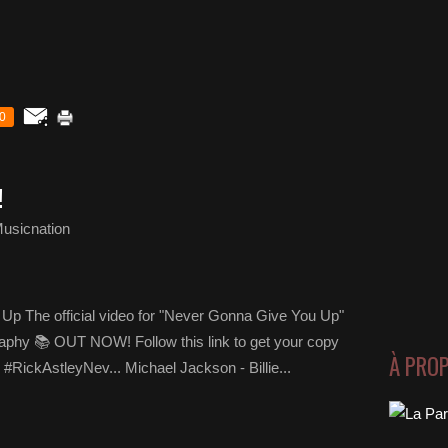
0
!
usicnation
Up The official video for "Never Gonna Give You Up"
raphy 📚 OUT NOW! Follow this link to get your copy
À PRO
❤️ #RickAstleyNev... Michael Jackson - Billie...