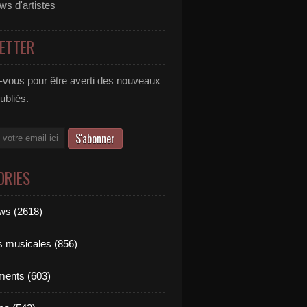
ews d'artistes
ETTER
vous pour être averti des nouveaux
publiés.
ORIES
ews (2618)
ts musicales (856)
ments (603)