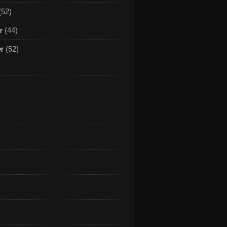
(52)
r
(44)
er
(52)