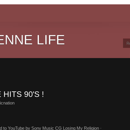
ENNE LIFE
HITS 90'S !
cnation
ed to YouTube by Sony Music CG Losing My Religion ·