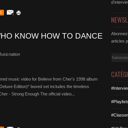
d'intervi
0
NEWSL
Abonnez-
WHO KNOW HOW TO DANCE
articles 
usicnation
Email
CATÉG
tered music video for Believe from Cher's 1998 album
 Deluxe Edition)* boxed set includes the timeless
#Intervi
 Cher - Strong Enough The official video...
#Playlis
#Classe