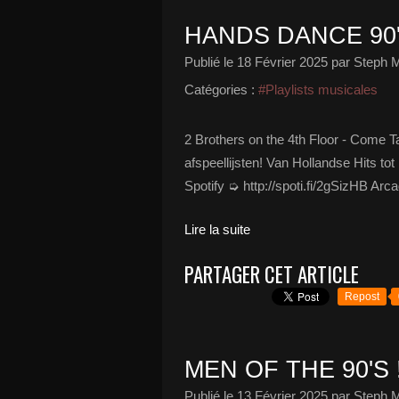
HANDS DANCE 90'
Publié le
18 Février 2025
par Steph M
Catégories :
#Playlists musicales
2 Brothers on the 4th Floor - Come 
afspeellijsten! Van Hollandse Hits t
Spotify ➭ http://spoti.fi/2gSizHB Arc
Lire la suite
PARTAGER CET ARTICLE
Repost
MEN OF THE 90'S 
Publié le
13 Février 2025
par Steph M