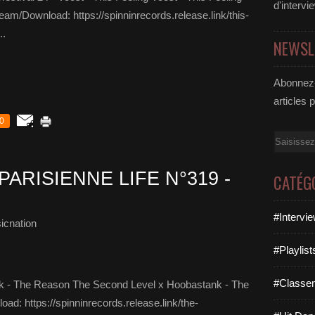
d'intervi
am/Download: https://spinninrecords.release.link/this-
..
NEWSL
Abonnez-
articles 
0
Email
PARISIENNE LIFE N°319 -
CATÉG
#Intervi
icnation
#Playlis
#Classe
k - The Reason The Second Level x Hoobastank - The
 https://spinninrecords.release.link/the-