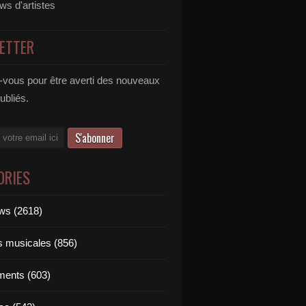
ews d'artistes
ETTER
vous pour être averti des nouveaux
publiés.
ORIES
ews (2618)
ts musicales (856)
ments (603)