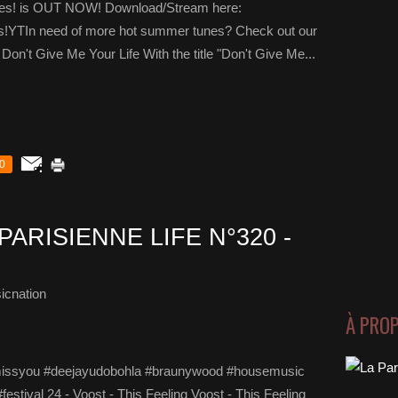
 Yes! is OUT NOW! Download/Stream here:
/yes!YTIn need of more hot summer tunes? Check out our
on't Give Me Your Life With the title "Don't Give Me...
0
PARISIENNE LIFE N°320 -
icnation
À PRO
missyou #deejayudobohla #braunywood #housemusic
stival 24 - Voost - This Feeling Voost - This Feeling