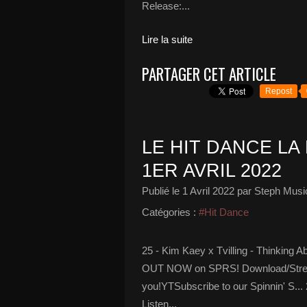
Release:...
Lire la suite
PARTAGER CET ARTICLE
Repost
LE HIT DANCE LA 
1ER AVRIL 2022
Publié le
1 Avril 2022
par Steph Musi
Catégories :
#Hit Dance
25 - Kim Kaey x Tvilling - Thinking A
OUT NOW on SPRS! Download/Stream h
you!YTSubscribe to our Spinnin' S..
Listen...