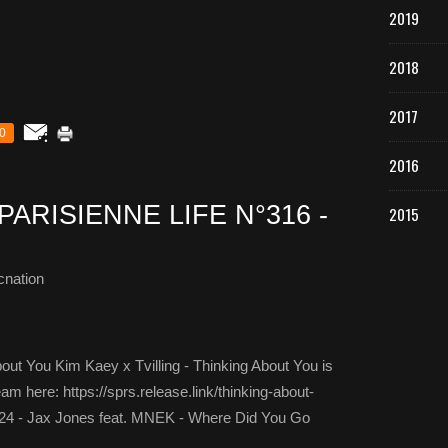
2019
2018
2017
0
2016
PARISIENNE LIFE N°316 -
2015
cnation
bout You Kim Kaey x Tvilling - Thinking About You is
ere: https://sprs.release.link/thinking-about-
. 24 - Jax Jones feat. MNEK - Where Did You Go