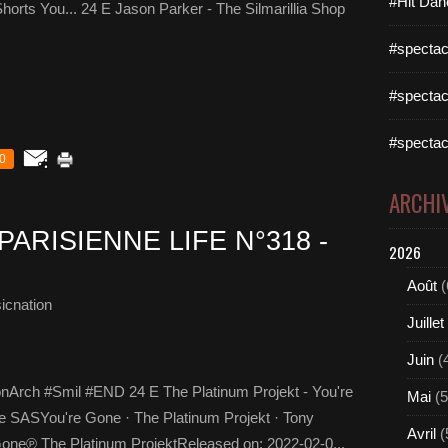
#Hit Dan
horts You... 24 E Jason Parker - The Silmarillia Shop
#spectac
#spectac
#spectac
0
ARCHI
PARISIENNE LIFE N°318 -
2026
Août
(
icnation
Juillet
Juin
(
onArch #Smil #END 24 E The Platinum Projekt - You're
Mai
(5
e SASYou're Gone · The Platinum Projekt · Tony
Avril
(
one℗ The Platinum ProjektReleased on: 2022-02-0...