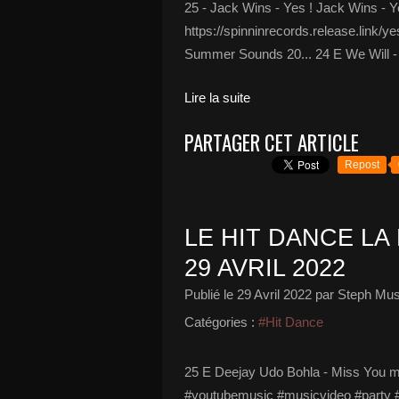
25 - Jack Wins - Yes ! Jack Wins -
https://spinninrecords.release.link
Summer Sounds 20... 24 E We Will - D
Lire la suite
PARTAGER CET ARTICLE
Repost
LE HIT DANCE LA 
29 AVRIL 2022
Publié le
29 Avril 2022
par Steph Mus
Catégories :
#Hit Dance
25 E Deejay Udo Bohla - Miss You 
#youtubemusic #musicvideo #party #fe