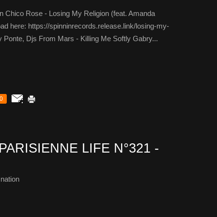
n Chico Rose - Losing My Religion (feat. Amanda
 here: https://spinninrecords.release.link/losing-my-
y Ponte, Djs From Mars - Killing Me Softly Gabry...
0
PARISIENNE LIFE N°321 -
nation