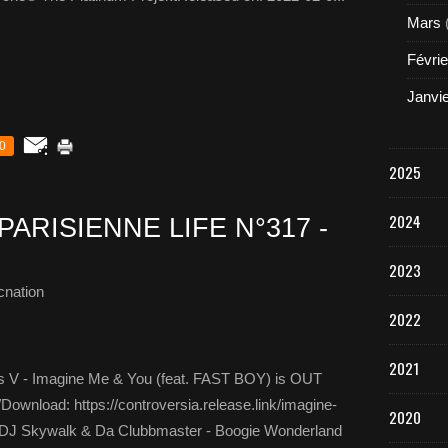
Mars
Févrie
Janvi
0
2025
2024
PARISIENNE LIFE N°317 -
2023
cnation
2022
2021
s V - Imagine Me & You (feat. FAST BOY) is OUT
oad: https://controversia.release.link/imagine-
2020
- DJ Skywalk & Da Clubbmaster - Boogie Wonderland