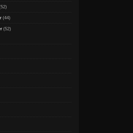
(52)
r
(44)
er
(52)