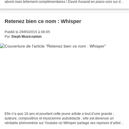
abord mais tellement complémentaires ! David Assaraf en piano-voix sur des
textes forts et chargés d’émotion,...
Retenez bien ce nom : Whisper
Publié le 29/05/2015 à 08:05
Par
Steph Musicnation
Elle n’a que 18 ans et pourtant cette jeune artiste a tout d’une grande ;
auteure, compositrice et musicienne autodidacte ; elle est devenue un
véritable phénomène sur Youtube où Whisper partage ses reprises d’artistes
divers tels que Metallica, Francis...