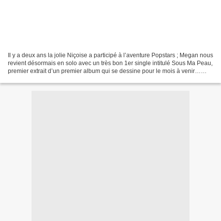
Il y a deux ans la jolie Niçoise a participé à l’aventure Popstars ; Megan nous
revient désormais en solo avec un très bon 1er single intitulé Sous Ma Peau,
premier extrait d’un premier album qui se dessine pour le mois à venir…
L’artiste a répondu à nos...