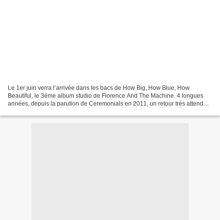
Le 1er juin verra l’arrivée dans les bacs de How Big, How Blue, How
Beautiful, le 3ème album studio de Florence And The Machine. 4 longues
années, depuis la parution de Ceremonials en 2011, un retour très attendu
par les nombreux fans du groupe Britannique...