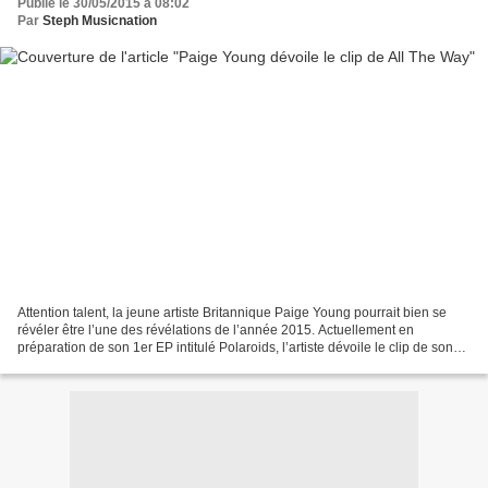
Publié le 30/05/2015 à 08:02
Par
Steph Musicnation
Attention talent, la jeune artiste Britannique Paige Young pourrait bien se
révéler être l’une des révélations de l’année 2015. Actuellement en
préparation de son 1er EP intitulé Polaroids, l’artiste dévoile le clip de son
single All The Way qu’elle partage...